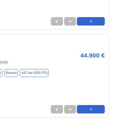
★
➦
➜
44.900 €
84036
m
Benzin
447 kw (608 PS)
★
➦
➜