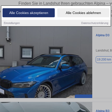
Finden Sie in Landshut Ihren gebrauchten Alpina –
cken Sie in Landshut gebrauchte Alpina Fahrzeuge. Von Kleinwagen bis hin zum S
Alle Cookies akzeptieren
Alle Cookies ablehnen
Landshut von privat und vom H
Einstellungen
Datenschutzerklärung
Alpina D3
Landshut, 
19.200 km
Alpina B3