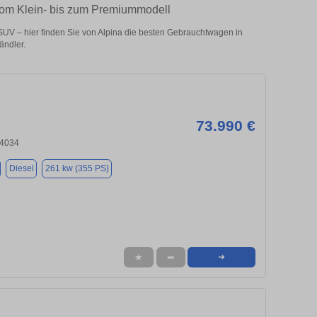
 vom Klein- bis zum Premiummodell
UV – hier finden Sie von Alpina die besten Gebrauchtwagen in
ändler.
73.990 €
84034
Diesel
261 kw (355 PS)
★
➦
➜