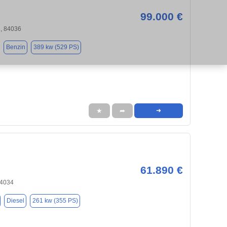
99.000 €
, 84036
Benzin
389 kw (529 PS)
★
➦
➜
61.890 €
84034
Diesel
261 kw (355 PS)