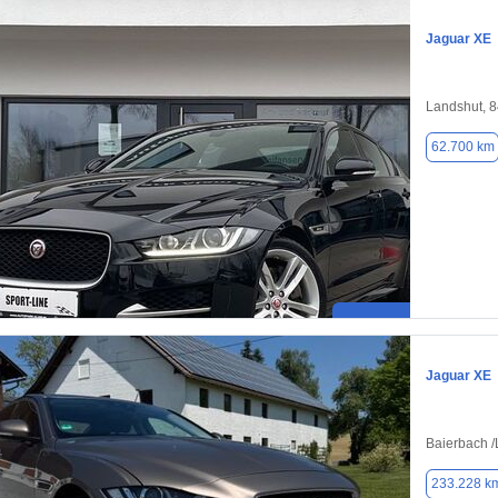
Jaguar XE
Landshut, 
62.700 km
Jaguar XE
Baierbach 
233.228 k