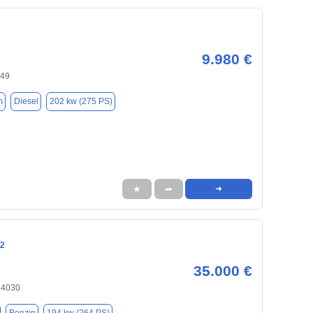
9.980 €
149
m
Diesel
202 kw (275 PS)
★
➦
➜
12
35.000 €
84030