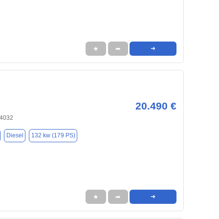
★
➦
➜
20.490 €
84032
Diesel
132 kw (179 PS)
★
➦
➜