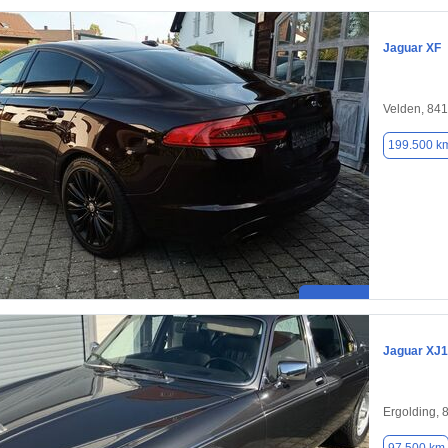
Jaguar XF
Velden, 84
199.500 k
Jaguar XJ
Ergolding, 