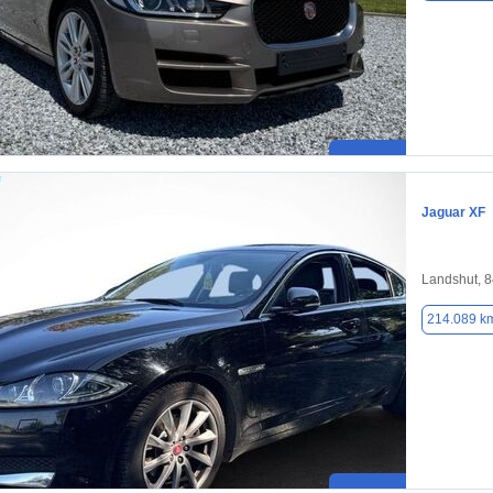
Jaguar XF
Landshut, 
214.089 k