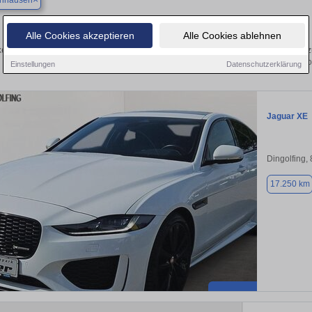
enhausen
Finden Sie in Frontenhausen Ihren gebrauchten Jaguar
Alle Cookies akzeptieren
Alle Cookies ablehnen
en Sie in Frontenhausen gebrauchte Jaguar Fahrzeuge. Von Kleinwagen bis hin 
in Frontenhausen von privat und v
Einstellungen
Datenschutzerklärung
Jaguar XE
Dingolfing,
17.250 km