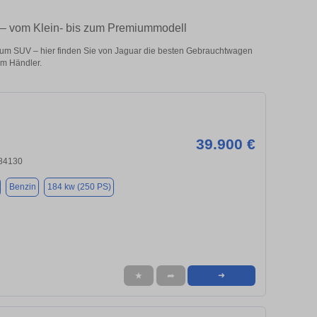
 – vom Klein- bis zum Premiummodell
zum SUV – hier finden Sie von Jaguar die besten Gebrauchtwagen
om Händler.
39.900 €
 84130
Benzin
184 kw (250 PS)
★
➦
➜