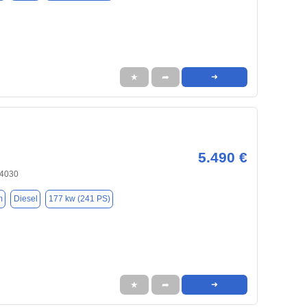
★
➦
➜
5.490 €
84030
m
Diesel
177 kw (241 PS)
★
➦
➜