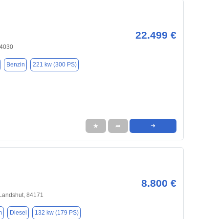
22.499 €
84030
Benzin
221 kw (300 PS)
★
➦
➜
8.800 €
/Landshut, 84171
m
Diesel
132 kw (179 PS)