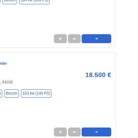
Benzin
194 kw (264 PS)
★
➦
➜
mler
18.500 €
, 84036
m
Benzin
103 kw (140 PS)
★
➦
➜