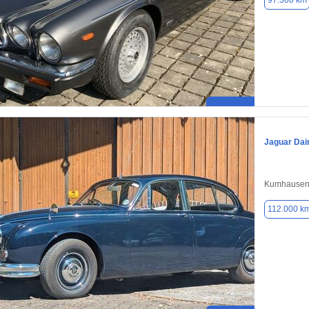
97.500 km
Jaguar Dai
Kumhausen
112.000 k