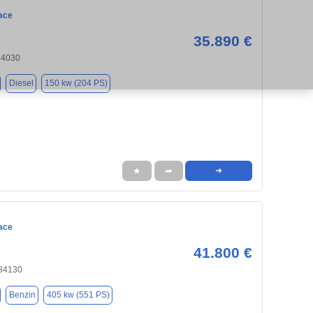
ace
35.890 €
84030
Diesel
150 kw (204 PS)
★
➦
➜
ace
41.800 €
 84130
Benzin
405 kw (551 PS)