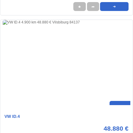
★
➦
➜
VW ID.4
48.880 €