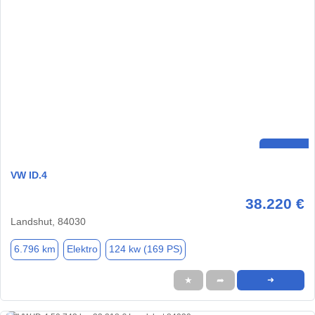
VW ID.4
38.220 €
Landshut, 84030
6.796 km
Elektro
124 kw (169 PS)
★
➦
➜