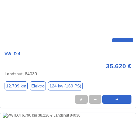
VW ID.4
35.620 €
Landshut, 84030
12.709 km
Elektro
124 kw (169 PS)
★
➦
➜