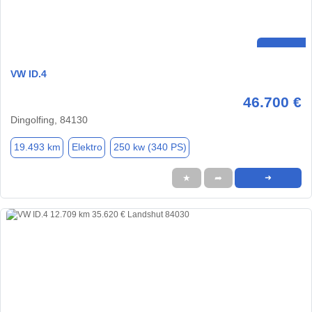
VW ID.4
46.700 €
Dingolfing, 84130
19.493 km
Elektro
250 kw (340 PS)
★
➦
➜