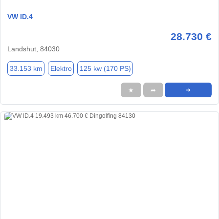
VW ID.4
28.730 €
Landshut, 84030
33.153 km
Elektro
125 kw (170 PS)
★
➦
➜