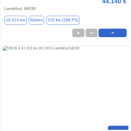
44.140 €
Landshut, 84030
16.514 km
Elektro
210 kw (286 PS)
★
➦
➜