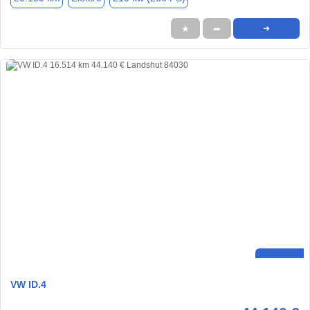
★
➦
➜
VW ID.4