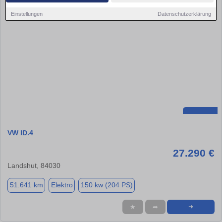
Einstellungen
Datenschutzerklärung
VW ID.4
27.290 €
Landshut, 84030
51.641 km
Elektro
150 kw (204 PS)
★
➦
➜