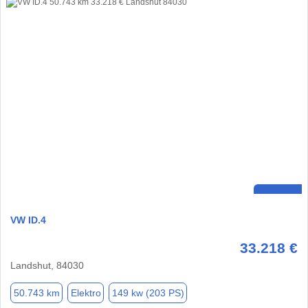
VW ID.4
33.218 €
Landshut, 84030
50.743 km
Elektro
149 kw (203 PS)