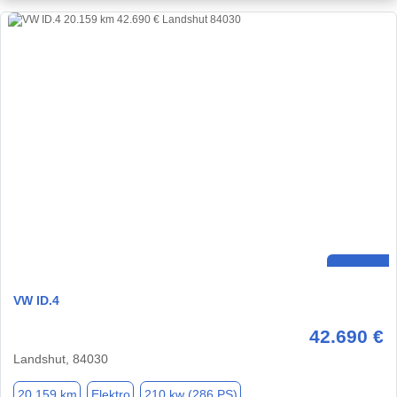
VW ID.4
42.690 €
Landshut, 84030
20.159 km
Elektro
210 kw (286 PS)