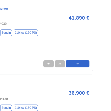
mentor
41.890 €
84030
Benzin
110 kw (150 PS)
★
➦
➜
n
36.900 €
 84130
Benzin
110 kw (150 PS)