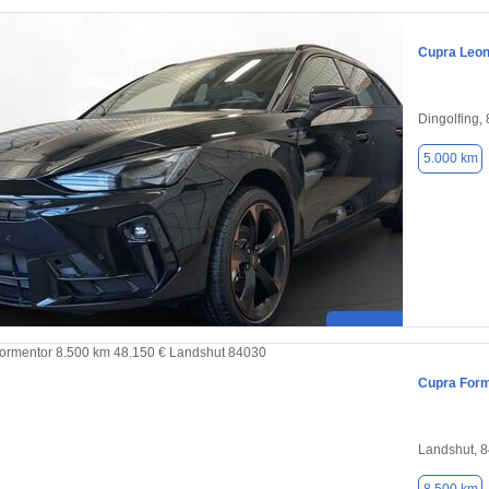
Cupra Leo
Dingolfing,
5.000 km
Cupra For
Landshut, 