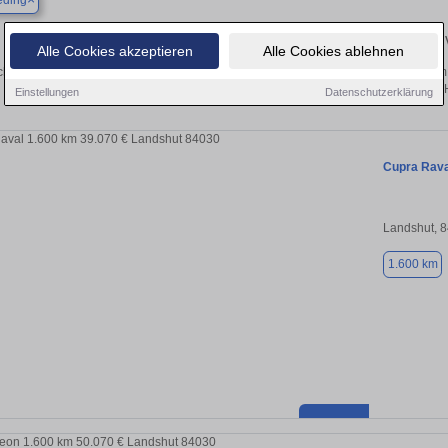
ieding
Finden Sie in Gottfrieding Ihren gebrauchten Cupra 
Alle Cookies akzeptieren
Alle Cookies ablehnen
ken Sie in Gottfrieding gebrauchte Cupra Fahrzeuge. Von Kleinwagen bis hin zum
Gottfrieding von privat und vom 
Einstellungen
Datenschutzerklärung
Cupra Rava
Landshut, 
1.600 km