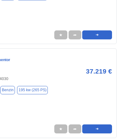
★
➦
➜
mentor
37.219 €
84030
Benzin
195 kw (265 PS)
★
➦
➜