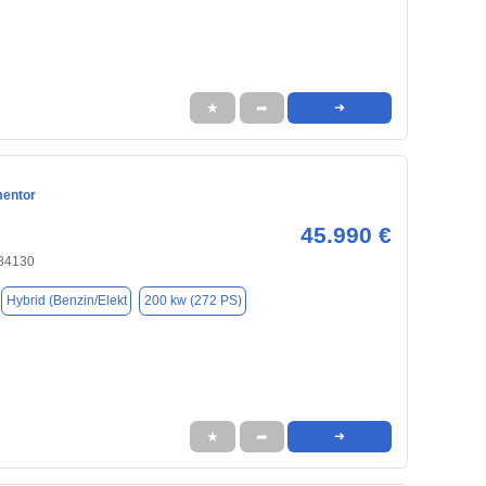
★
➦
➜
mentor
45.990 €
 84130
Hybrid (Benzin/Elekt
200 kw (272 PS)
★
➦
➜