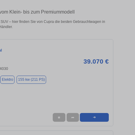
– vom Klein- bis zum Premiummodell
 SUV – hier finden Sie von Cupra die besten Gebrauchtwagen in
Händler.
l
39.070 €
84030
Elektro
155 kw (211 PS)
★
➦
➜