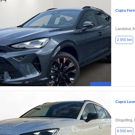
Cupra For
Landshut, 
2.950 km
Cupra Leo
Dingolfing,
8.500 km