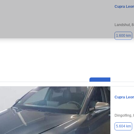
Cupra Leo
Landshut, 
1.600 km
Cupra Leo
Dingolfing,
5.604 km