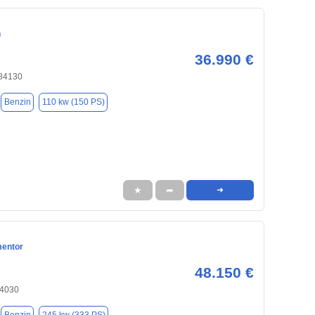
n
36.990 €
 84130
Benzin
110 kw (150 PS)
★
➦
➜
mentor
48.150 €
84030