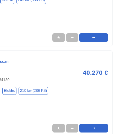
Benzin
245 kw (333 PS)
★
➦
➜
ascan
40.270 €
 84130
Elektro
210 kw (286 PS)
★
➦
➜