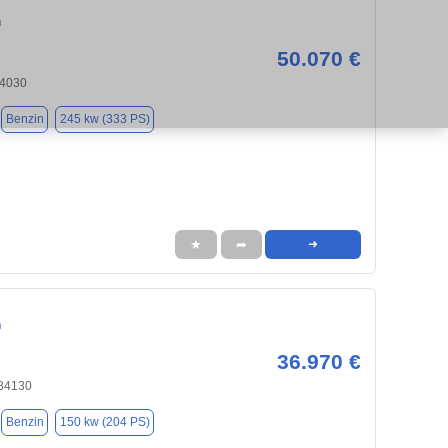
n
50.070 €
84030
Benzin
245 kw (333 PS)
★
➦
➜
n
36.970 €
 84130
Benzin
150 kw (204 PS)