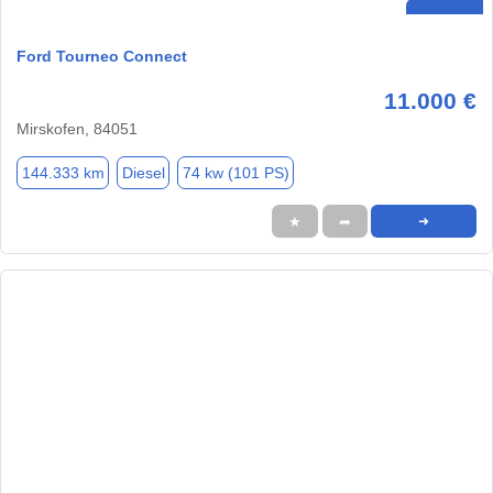
Ford Tourneo Connect
11.000 €
Mirskofen, 84051
144.333 km
Diesel
74 kw (101 PS)
★
➦
➜