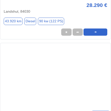
28.290 €
Landshut, 84030
43.920 km
Diesel
90 kw (122 PS)
★
➦
➜