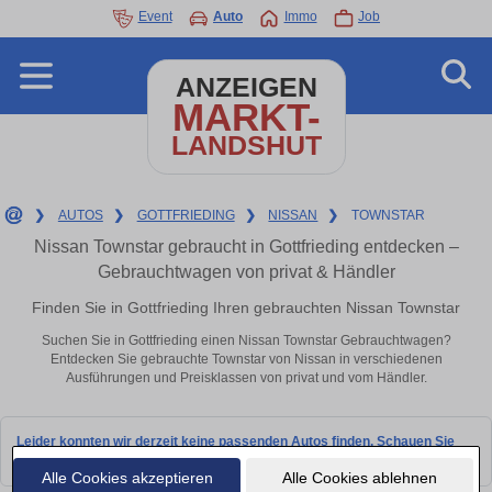
Event
Auto
Immo
Job
ANZEIGEN
MARKT-
LANDSHUT
❯
AUTOS
❯
GOTTFRIEDING
❯
NISSAN
❯
TOWNSTAR
Nissan Townstar gebraucht in Gottfrieding entdecken –
Gebrauchtwagen von privat & Händler
Finden Sie in Gottfrieding Ihren gebrauchten Nissan Townstar
Suchen Sie in Gottfrieding einen Nissan Townstar Gebrauchtwagen?
Entdecken Sie gebrauchte Townstar von Nissan in verschiedenen
Ausführungen und Preisklassen von privat und vom Händler.
Leider konnten wir derzeit keine passenden Autos finden. Schauen Sie
bald wieder vorbei!
Alle Cookies akzeptieren
Alle Cookies ablehnen