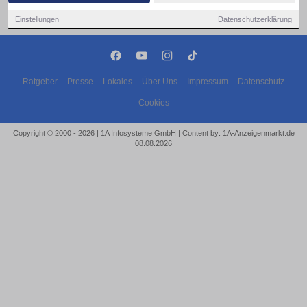
Einstellungen
Datenschutzerklärung
Ratgeber
Presse
Lokales
Über Uns
Impressum
Datenschutz
Cookies
Copyright © 2000 - 2026 | 1A Infosysteme GmbH | Content by: 1A-Anzeigenmarkt.de
08.08.2026