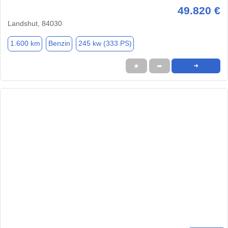
49.820 €
Landshut, 84030
1.600 km
Benzin
245 kw (333 PS)
★
➦
➜