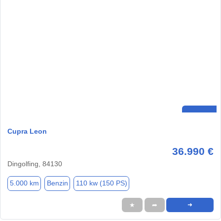
Cupra Leon
36.990 €
Dingolfing, 84130
5.000 km
Benzin
110 kw (150 PS)
★
➦
➜