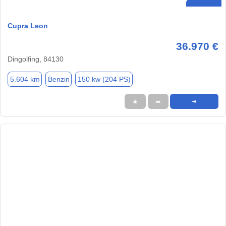
Cupra Leon
36.970 €
Dingolfing, 84130
5.604 km
Benzin
150 kw (204 PS)
★
➦
➜