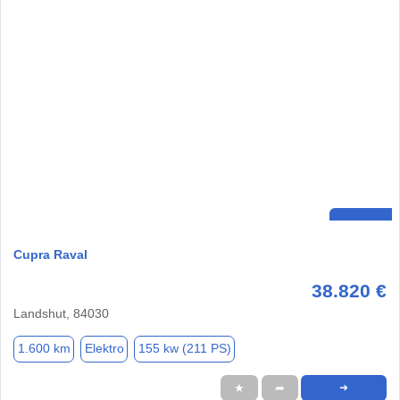
Cupra Raval
38.820 €
Landshut, 84030
1.600 km
Elektro
155 kw (211 PS)
★
➦
➜