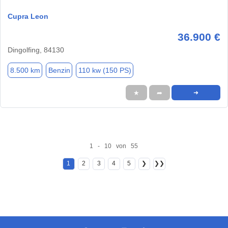
Cupra Leon
36.900 €
Dingolfing, 84130
8.500 km
Benzin
110 kw (150 PS)
★
➦
➜
1 - 10 von 55
1
2
3
4
5
❯
❯❯