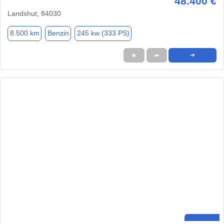
48.400 €
Landshut, 84030
8.500 km
Benzin
245 kw (333 PS)
★
➦
➜