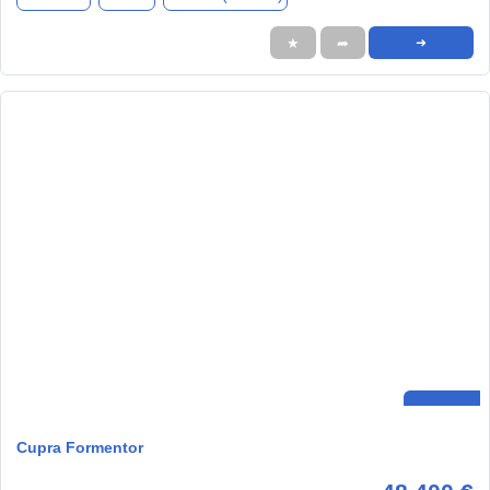
★
➦
➜
Cupra Formentor