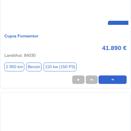
Cupra Formentor
41.890 €
Landshut, 84030
2.950 km
Benzin
110 kw (150 PS)
★
➦
➜