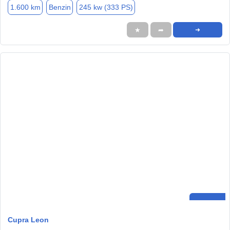
1.600 km
Benzin
245 kw (333 PS)
★
➦
➜
Cupra Leon