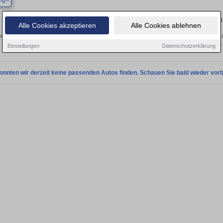
ng
Finden Sie in Loiching Ihren gebrauc
Alle Cookies akzeptieren
Alle Cookies ablehnen
en Sie in Loiching einen Opel Grandland Gebrauchtwagen? Entdecken Sie gebra
Preisklassen von privat und vom
Einstellungen
Datenschutzerklärung
onnten wir derzeit keine passenden Autos finden. Schauen Sie bald wieder vorb