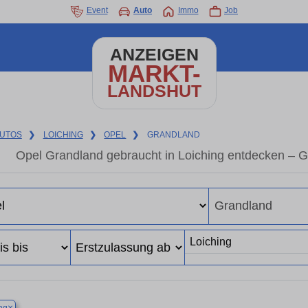
Event
Auto
Immo
Job
ANZEIGEN
MARKT-
LANDSHUT
UTOS
❯
LOICHING
❯
OPEL
❯
GRANDLAND
Opel Grandland gebraucht in Loiching entdecken – 
×