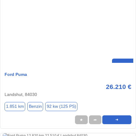
Ford Puma
26.210 €
Landshut, 84030
1.851 km
Benzin
92 kw (125 PS)
★
➦
➜