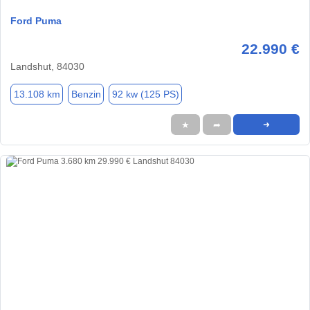
Ford Puma
22.990 €
Landshut, 84030
13.108 km
Benzin
92 kw (125 PS)
★
➦
➜