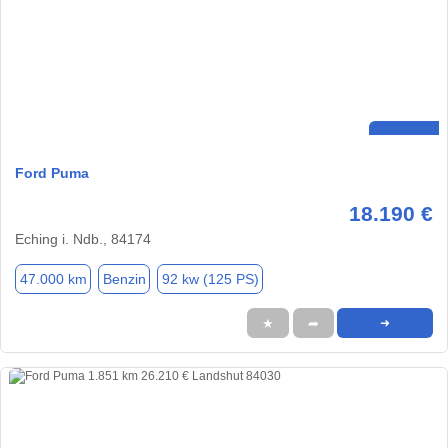
Ford Puma
18.190 €
Eching i. Ndb., 84174
47.000 km
Benzin
92 kw (125 PS)
★
➦
➜