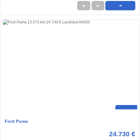
★
➦
➜
Ford Puma
24.730 €