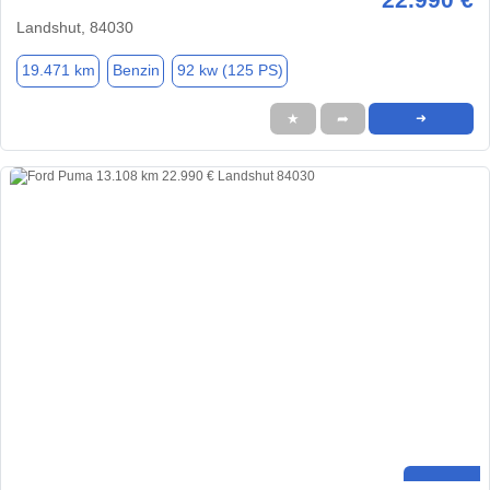
Landshut, 84030
19.471 km
Benzin
92 kw (125 PS)
★
➦
➜