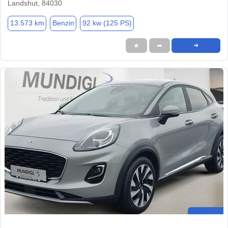
Landshut, 84030
13.573 km
Benzin
92 kw (125 PS)
★
➦
➜