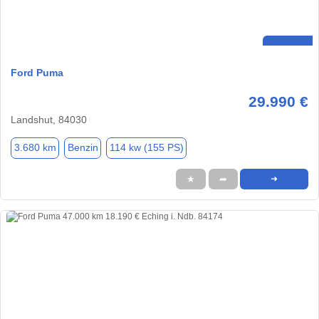
Ford Puma
29.990 €
Landshut, 84030
3.680 km
Benzin
114 kw (155 PS)
★
➦
➜