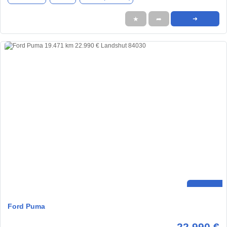
★
➦
➜
Ford Puma
22.990 €