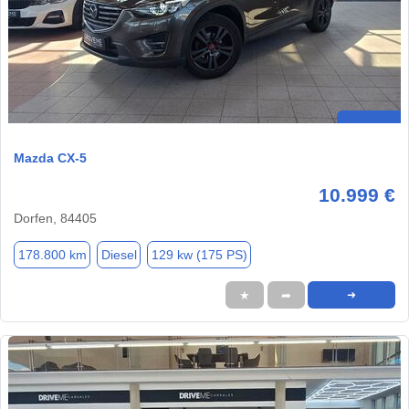
Mazda CX-5
10.999 €
Dorfen, 84405
178.800 km
Diesel
129 kw (175 PS)
★
➦
➜