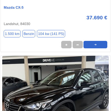
Mazda CX-5
37.690 €
Landshut, 84030
1.500 km
Benzin
104 kw (141 PS)
★
➦
➜