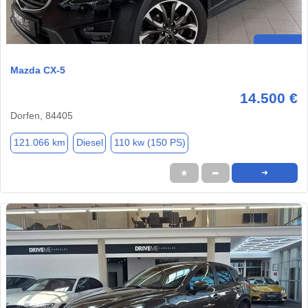
Mazda CX-5
14.500 €
Dorfen, 84405
121.066 km
Diesel
110 kw (150 PS)
★
➦
➜