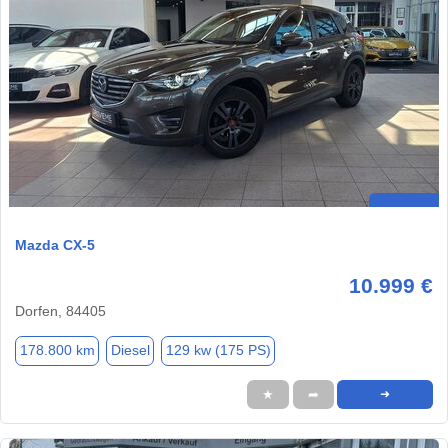
Mazda CX-5
10.999 €
Dorfen, 84405
178.800 km
Diesel
129 kw (175 PS)
★
➦
➜