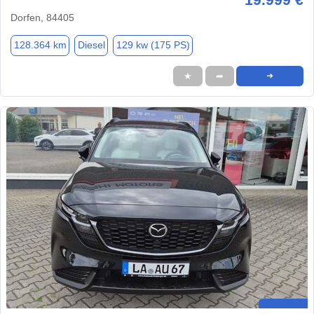
Dorfen, 84405
128.364 km
Diesel
129 kw (175 PS)
★
➦
➜