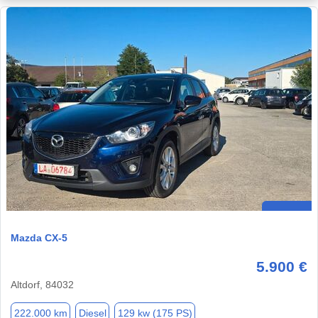
Mazda CX-5
5.900 €
Altdorf, 84032
222.000 km
Diesel
129 kw (175 PS)