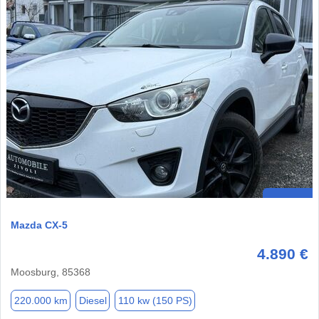
Mazda CX-5
4.890 €
Moosburg, 85368
220.000 km
Diesel
110 kw (150 PS)