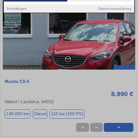
Einstellungen
Datenschutzerklärung
Mazda CX-5
8.990 €
Altdorf / Landshut, 84032
148.000 km
Diesel
110 kw (150 PS)
★
➦
➜