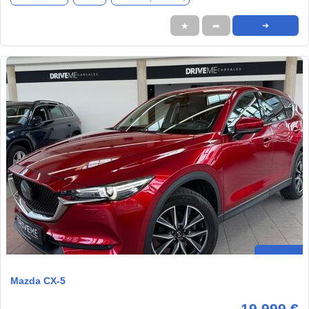
★
➦
➜
Mazda CX-5
19.999 €