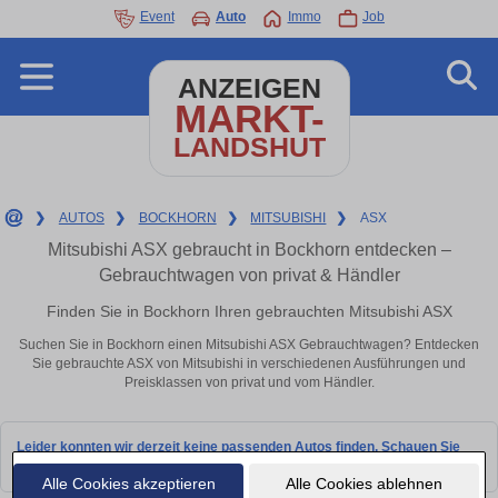
Event
Auto
Immo
Job
ANZEIGEN
MARKT-
LANDSHUT
❯
AUTOS
❯
BOCKHORN
❯
MITSUBISHI
❯
ASX
Mitsubishi ASX gebraucht in Bockhorn entdecken –
Gebrauchtwagen von privat & Händler
Finden Sie in Bockhorn Ihren gebrauchten Mitsubishi ASX
Suchen Sie in Bockhorn einen Mitsubishi ASX Gebrauchtwagen? Entdecken
Sie gebrauchte ASX von Mitsubishi in verschiedenen Ausführungen und
Preisklassen von privat und vom Händler.
Leider konnten wir derzeit keine passenden Autos finden. Schauen Sie
bald wieder vorbei!
Alle Cookies akzeptieren
Alle Cookies ablehnen