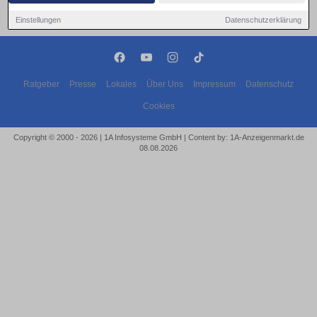
Einstellungen
Datenschutzerklärung
Ratgeber
Presse
Lokales
Über Uns
Impressum
Datenschutz
Cookies
Copyright © 2000 - 2026 | 1A Infosysteme GmbH | Content by: 1A-Anzeigenmarkt.de
08.08.2026