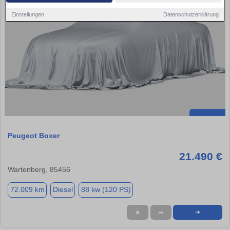
Einstellungen
Datenschutzerklärung
Peugeot Boxer
21.490 €
Wartenberg, 85456
72.009 km
Diesel
88 kw (120 PS)
★
➦
➜