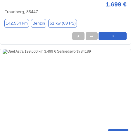
1.699 €
Fraunberg, 85447
142.554 km
Benzin
51 kw (69 PS)
★
➦
➜