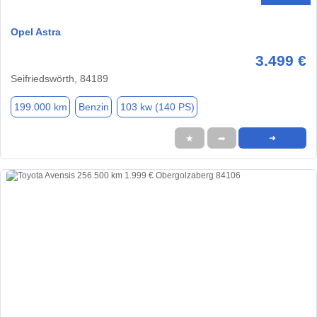
Opel Astra
3.499 €
Seifriedswörth, 84189
199.000 km
Benzin
103 kw (140 PS)
★
➦
➜