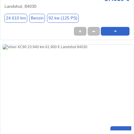
Landshut, 84030
24.610 km
Benzin
92 kw (125 PS)
★
➦
➜