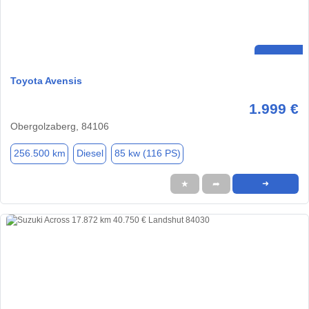
Toyota Avensis
1.999 €
Obergolzaberg, 84106
256.500 km
Diesel
85 kw (116 PS)
★
➦
➜