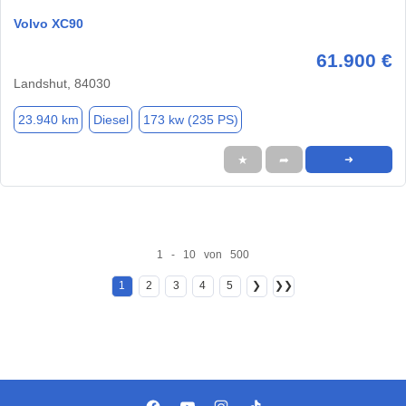
Volvo XC90
61.900 €
Landshut, 84030
23.940 km
Diesel
173 kw (235 PS)
★
➦
➜
1 - 10 von 500
1
2
3
4
5
❯
❯❯