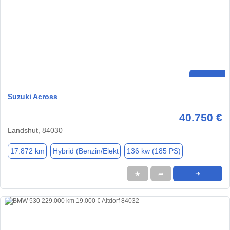
Suzuki Across
40.750 €
Landshut, 84030
17.872 km
Hybrid (Benzin/Elekt
136 kw (185 PS)
★
➦
➜