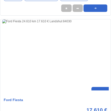
★
➦
➜
Ford Fiesta
17.610 €