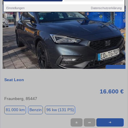
Einstellungen
Datenschutzerklärung
Seat Leon
16.600 €
Fraunberg, 85447
81.000 km
Benzin
96 kw (131 PS)
★
➦
➜