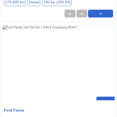
279.600 km
Diesel
190 kw (258 PS)
★
➦
➜
Ford Fiesta