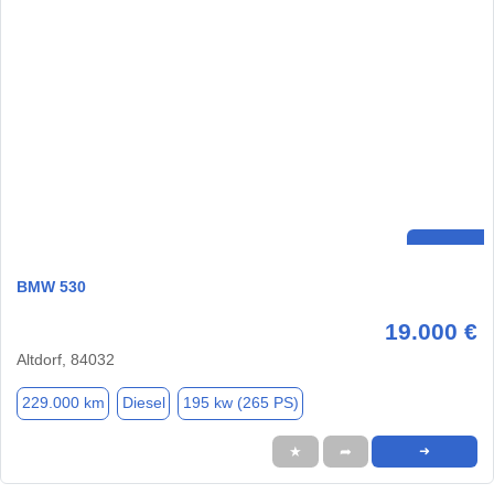
BMW 530
19.000 €
Altdorf, 84032
229.000 km
Diesel
195 kw (265 PS)
★
➦
➜