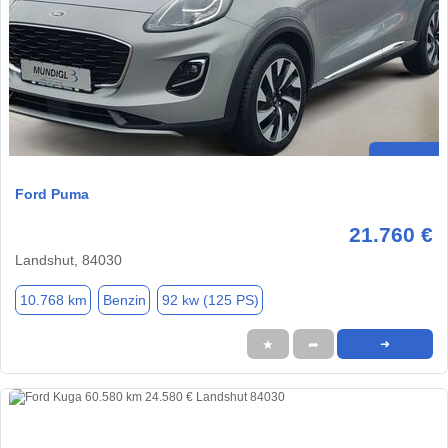
Ford Puma
21.760 €
Landshut, 84030
10.768 km
Benzin
92 kw (125 PS)
★
➦
➜