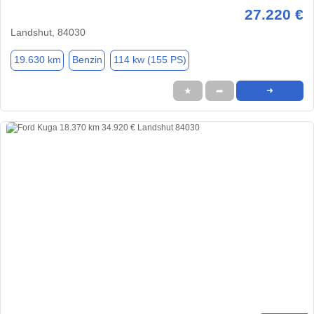
27.220 €
Landshut, 84030
19.630 km
Benzin
114 kw (155 PS)
★
➦
➜