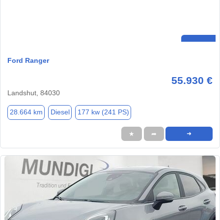
Ford Ranger
55.930 €
Landshut, 84030
28.664 km
Diesel
177 kw (241 PS)
★
➦
➜