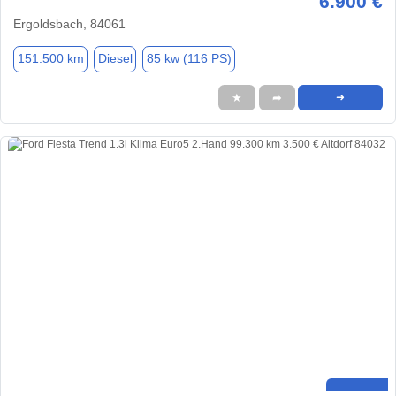
6.900 €
Ergoldsbach, 84061
151.500 km
Diesel
85 kw (116 PS)
★
➦
➜