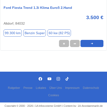
Ford Fiesta Trend 1.3i Klima Euro5 2.Hand
3.500 €
Altdorf, 84032
99.300 km
Benzin Super
60 kw (82 PS)
★
➦
➜
Ratgeber
Presse
Lokales
Über Uns
Impressum
Datenschutz
Cookies
Copyright © 2000 - 2026 | 1A Infosysteme GmbH | Content by: 1A-Anzeigenmarkt.de