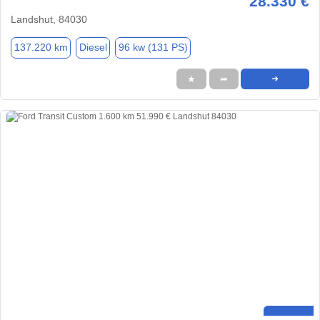
28.330 €
Landshut, 84030
137.220 km
Diesel
96 kw (131 PS)
★
➦
➜