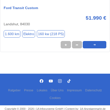
Ford Transit Custom
51.990 €
Landshut, 84030
1.600 km
Elektro
160 kw (218 PS)
★
➦
➜
Ratgeber
Presse
Lokales
Über Uns
Impressum
Datenschutz
Cookies
Copyright © 2000 - 2026 | 1A Infosysteme GmbH | Content by: 1A-Anzeigenmarkt.de