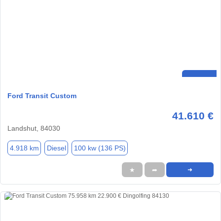
Ford Transit Custom
41.610 €
Landshut, 84030
4.918 km
Diesel
100 kw (136 PS)
★
➦
➜