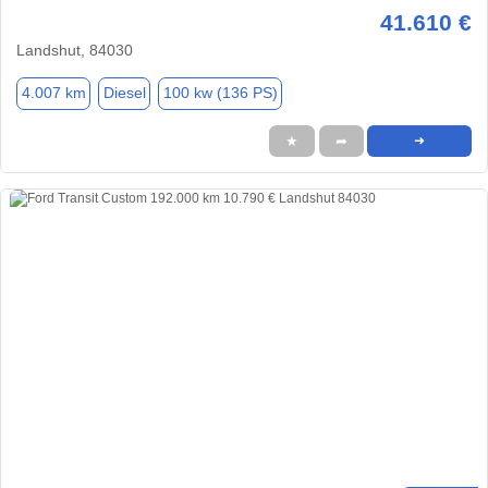
41.610 €
Landshut, 84030
4.007 km
Diesel
100 kw (136 PS)
★
➦
➜