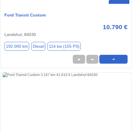
Ford Transit Custom
10.790 €
Landshut, 84030
192.000 km
Diesel
114 kw (155 PS)
★
➦
➜