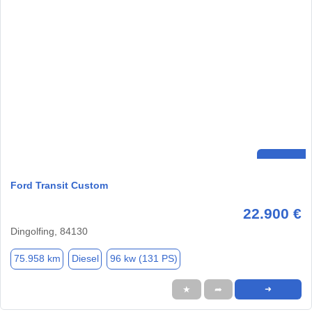
Ford Transit Custom
22.900 €
Dingolfing, 84130
75.958 km
Diesel
96 kw (131 PS)
★
➦
➜