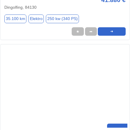
Dingolfing, 84130
35.100 km
Elektro
250 kw (340 PS)
★
➦
➜