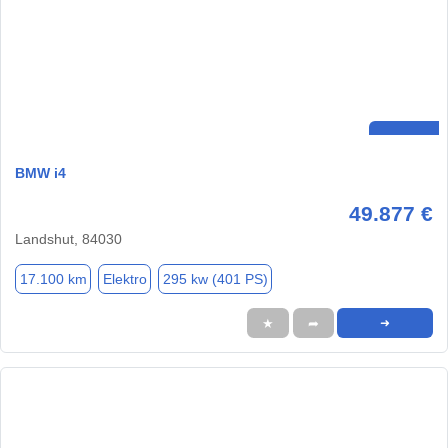
BMW i4
49.877 €
Landshut, 84030
17.100 km
Elektro
295 kw (401 PS)
★
➦
➜