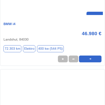
BMW i4
46.980 €
Landshut, 84030
72.303 km
Elektro
400 kw (544 PS)
★
➦
➜