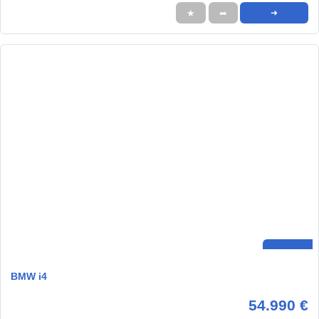
★
➦
➜
BMW i4
54.990 €