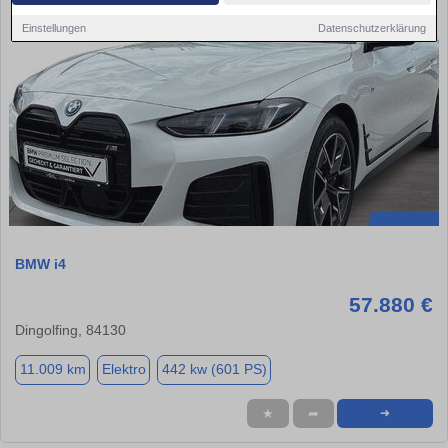
Einstellungen
Datenschutzerklärung
BMW i4
57.880 €
Dingolfing, 84130
11.009 km
Elektro
442 kw (601 PS)
★
➦
➜