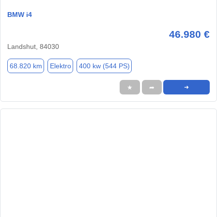
BMW i4
46.980 €
Landshut, 84030
68.820 km
Elektro
400 kw (544 PS)
★
➦
➜