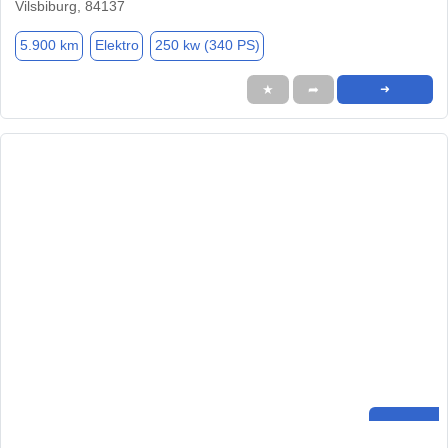
Vilsbiburg, 84137
5.900 km
Elektro
250 kw (340 PS)
★
➦
➜