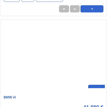
★
➦
➜
BMW i4
41.880 €