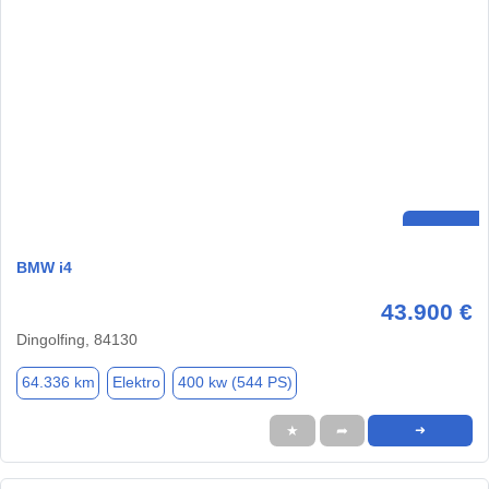
BMW i4
43.900 €
Dingolfing, 84130
64.336 km
Elektro
400 kw (544 PS)
★
➦
➜