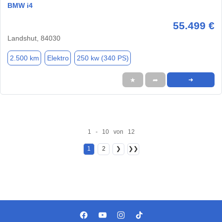
BMW i4
55.499 €
Landshut, 84030
2.500 km
Elektro
250 kw (340 PS)
★
➦
➜
1 - 10 von 12
1
2
❯
❯❯