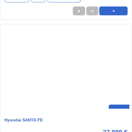
★
➦
➜
Hyundai SANTA FE
27.999 €