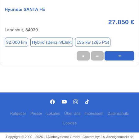
Hyundai SANTA FE
27.850 €
Landshut, 84030
92.000 km
Hybrid (Benzin/Elekt
195 kw (265 PS)
★
➦
➜
Ratgeber
Presse
Lokales
Über Uns
Impressum
Datenschutz
Cookies
Copyright © 2000 - 2026 | 1A Infosysteme GmbH | Content by: 1A-Anzeigenmarkt.de