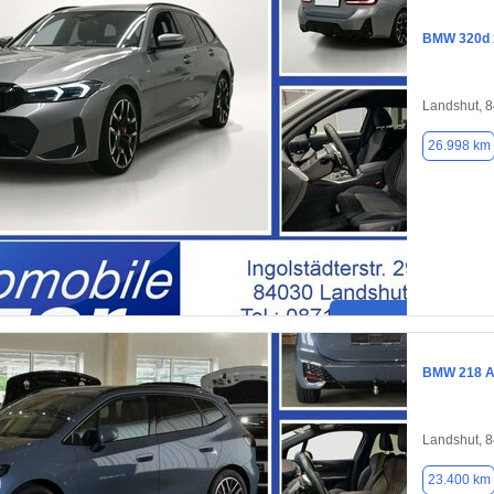
BMW 320d x
Landshut, 
26.998 km
BMW 218 Ac
Landshut, 
23.400 km