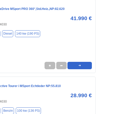
Drive MSport PRO 360°,Std.Heiz.,NP:82.620
41.990 €
84030
Diesel
140 kw (190 PS)
★
➦
➜
tive Tourer i MSport Echtleder NP:55.810
28.990 €
84030
Benzin
100 kw (136 PS)