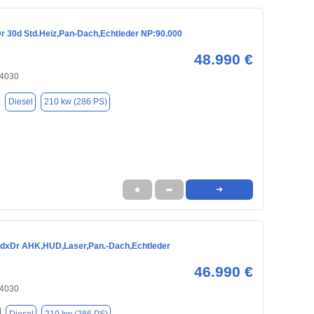
 30d Std.Heiz,Pan-Dach,Echtleder NP:90.000
48.990 €
84030
Diesel
210 kw (286 PS)
★
➦
➜
dxDr AHK,HUD,Laser,Pan.-Dach,Echtleder
46.990 €
84030