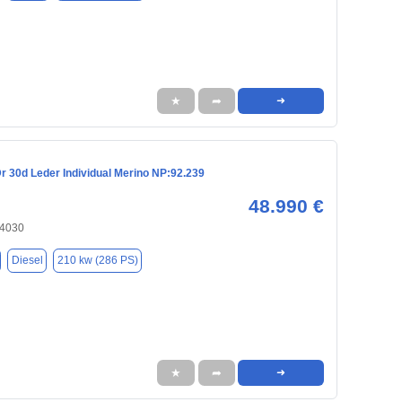
★
➦
➜
 30d Leder Individual Merino NP:92.239
48.990 €
84030
Diesel
210 kw (286 PS)
★
➦
➜