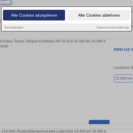
ofen
Ihr perfektes Autoangebot in Mengkofen – Gebrauch
Alle Cookies akzeptieren
Alle Cookies ablehnen
 Suche nach einem Gebrauchtwagen in Mengkofen? Ob Kleinwagen, SUV, Cabrio oder
Sie Ihr Auto kostenlos oder finden Sie Ihr nächstes Fahrz
Einstellungen
Datenschutzerklärung
BMW 218 Ac
Landshut, 
25.400 km