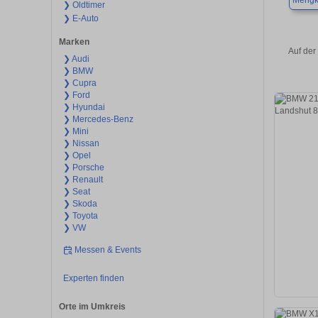
Mengk
❯ Oldtimer
❯ E-Auto
Marken
Auf der
❯ Audi
❯ BMW
❯ Cupra
❯ Ford
❯ Hyundai
❯ Mercedes-Benz
❯ Mini
❯ Nissan
❯ Opel
❯ Porsche
❯ Renault
❯ Seat
❯ Skoda
❯ Toyota
❯ VW
Messen & Events
Experten finden
Orte im Umkreis