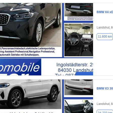
BMW X4 xDr
Landshut, 
11.600 km
BMW X3 30
Landshut, 