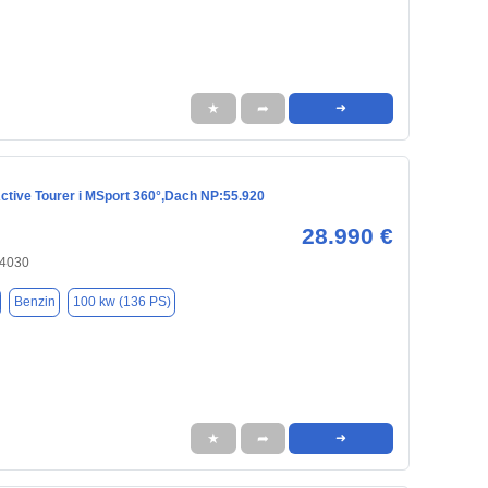
★
➦
➜
tive Tourer i MSport 360°,Dach NP:55.920
28.990 €
84030
Benzin
100 kw (136 PS)
★
➦
➜