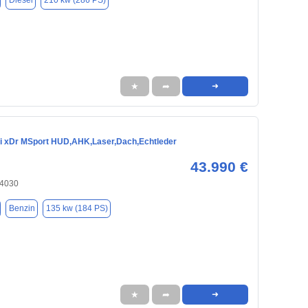
Diesel
210 kw (286 PS)
★
➦
➜
 xDr MSport HUD,AHK,Laser,Dach,Echtleder
43.990 €
84030
Benzin
135 kw (184 PS)
★
➦
➜