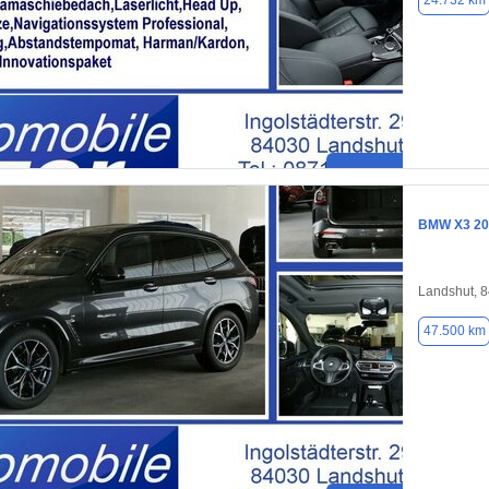
24.732 km
BMW X3 20i
Landshut, 
47.500 km