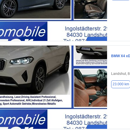
BMW X4 xDr
Landshut, 
23.000 km