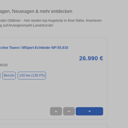
twagen, Neuwagen & mehr entdecken
 Oldtimer – hier warten top Angebote in Ihrer Nähe. Inserieren
eug auf Anzeigenmarkt-Landshut.de!
tive Tourer i MSport Echtleder NP:55.910
26.990 €
84030
Benzin
100 kw (136 PS)
★
➦
➜