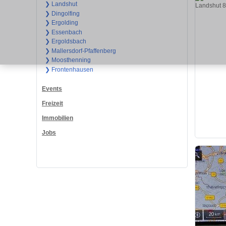
❯ Landshut
❯ Dingolfing
❯ Ergolding
❯ Essenbach
❯ Ergoldsbach
❯ Mallersdorf-Pfaffenberg
❯ Moosthenning
❯ Frontenhausen
Events
Freizeit
Immobilien
Jobs