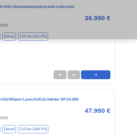
d AHK,Abstandstempomat,elek.Ledersitze
36.990 €
84030
Diesel
155 kw (211 PS)
★
➦
➜
30d MSport Laser,HUD,Echtleder NP:93.980
47.990 €
84030
Diesel
210 kw (286 PS)