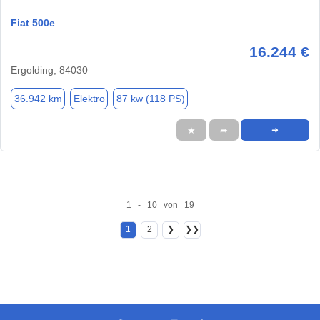
Fiat 500e
16.244 €
Ergolding, 84030
36.942 km
Elektro
87 kw (118 PS)
★
➦
➜
1 - 10 von 19
1
2
❯
❯❯