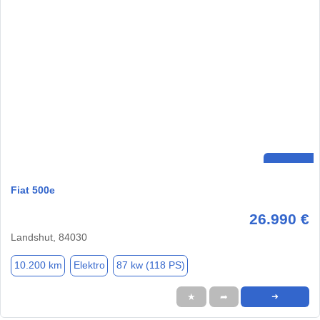
Fiat 500e
26.990 €
Landshut, 84030
10.200 km
Elektro
87 kw (118 PS)
★
➦
➜