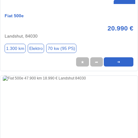
Fiat 500e
20.990 €
Landshut, 84030
1.300 km
Elektro
70 kw (95 PS)
★
➦
➜