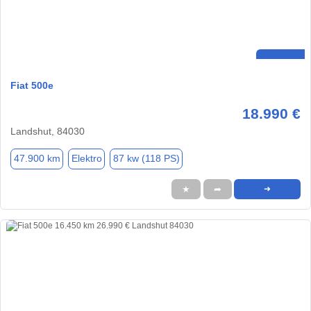
Fiat 500e
18.990 €
Landshut, 84030
47.900 km
Elektro
87 kw (118 PS)
★
➦
➜