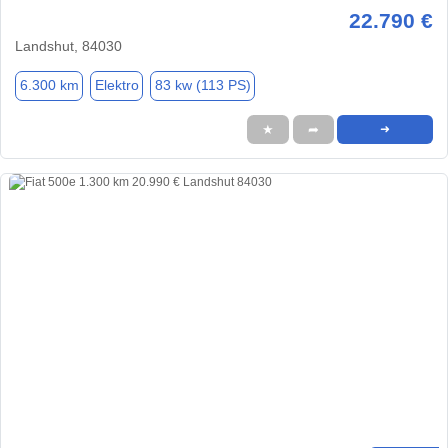
22.790 €
Landshut, 84030
6.300 km
Elektro
83 kw (113 PS)
★
➦
➜