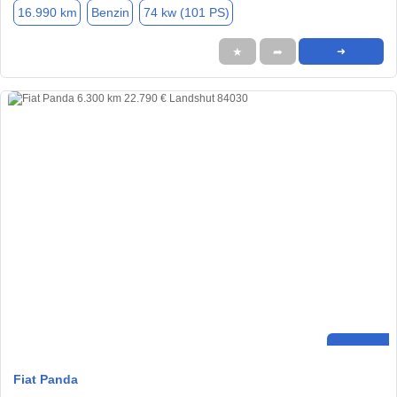
16.990 km
Benzin
74 kw (101 PS)
★
➦
➜
Fiat Panda