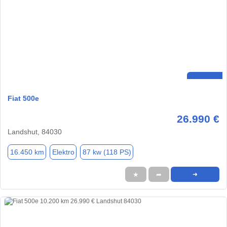
Fiat 500e
26.990 €
Landshut, 84030
16.450 km
Elektro
87 kw (118 PS)
★
➦
➜