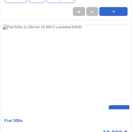
★
➦
➜
Fiat 500e