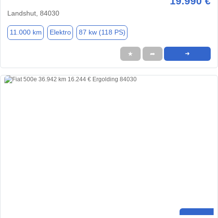
19.990 €
Landshut, 84030
11.000 km
Elektro
87 kw (118 PS)
★
➦
➜