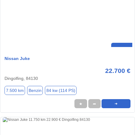
Nissan Juke
22.700 €
Dingolfing, 84130
7.500 km
Benzin
84 kw (114 PS)
★
➦
➜