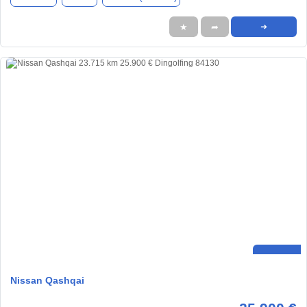
★
➦
➜
Nissan Qashqai