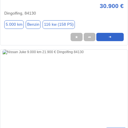
30.900 €
Dingolfing, 84130
5.000 km
Benzin
116 kw (158 PS)
★
➦
➜