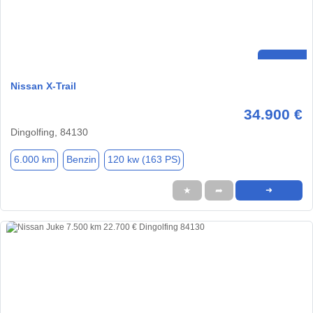
Nissan X-Trail
34.900 €
Dingolfing, 84130
6.000 km
Benzin
120 kw (163 PS)
★
➦
➜