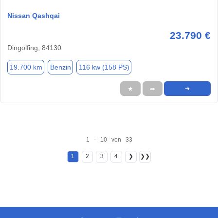
Nissan Qashqai
23.790 €
Dingolfing, 84130
19.700 km
Benzin
116 kw (158 PS)
★
➦
➜
1 - 10 von 33
1
2
3
4
❯
❯❯