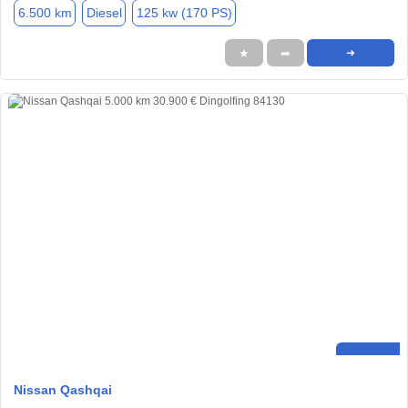
6.500 km
Diesel
125 kw (170 PS)
★
➦
➜
Nissan Qashqai