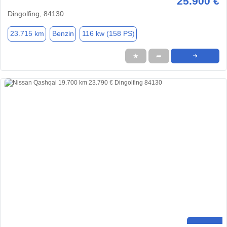
25.900 €
Dingolfing, 84130
23.715 km
Benzin
116 kw (158 PS)
★
➦
➜