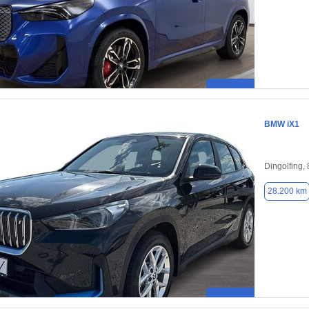
BMW iX1
Dingolfing,
28.200 km