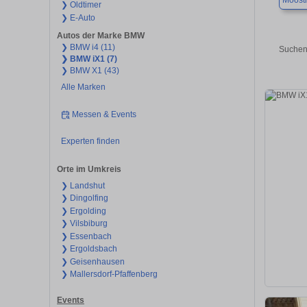
Moost
❯ Oldtimer
❯ E-Auto
Autos der Marke BMW
❯ BMW i4 (11)
Suchen
❯ BMW iX1 (7)
❯ BMW X1 (43)
Alle Marken
Messen & Events
Experten finden
Orte im Umkreis
❯ Landshut
❯ Dingolfing
❯ Ergolding
❯ Vilsbiburg
❯ Essenbach
❯ Ergoldsbach
❯ Geisenhausen
❯ Mallersdorf-Pfaffenberg
Events