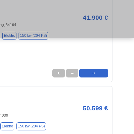
41.900 €
ng, 84164
Elektro
150 kw (204 PS)
★
➦
➜
50.599 €
84030
Elektro
150 kw (204 PS)