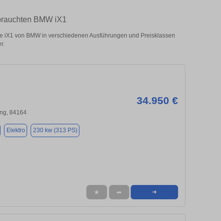
ebrauchten BMW iX1
 iX1 von BMW in verschiedenen Ausführungen und Preisklassen
r.
34.950 €
ng, 84164
Elektro
230 kw (313 PS)
★
➦
➜