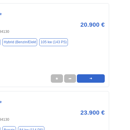
e
20.900 €
 84130
Hybrid (Benzin/Elekt
105 kw (143 PS)
★
➦
➜
e
23.900 €
 84130