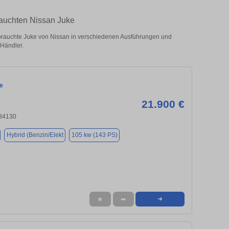
rauchten Nissan Juke
rauchte Juke von Nissan in verschiedenen Ausführungen und
 Händler.
e
21.900 €
 84130
Hybrid (Benzin/Elekt
105 kw (143 PS)
★
➦
➜