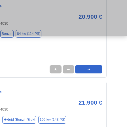
e
20.900 €
84030
Benzin
84 kw (114 PS)
★
➦
➜
e
21.900 €
84030
Hybrid (Benzin/Elekt
105 kw (143 PS)