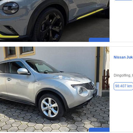
Nissan Juk
Dingolfing,
98.407 km