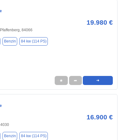
e
19.980 €
-Pfaffenberg, 84066
Benzin
84 kw (114 PS)
★
➦
➜
e
16.900 €
84030
Benzin
84 kw (114 PS)