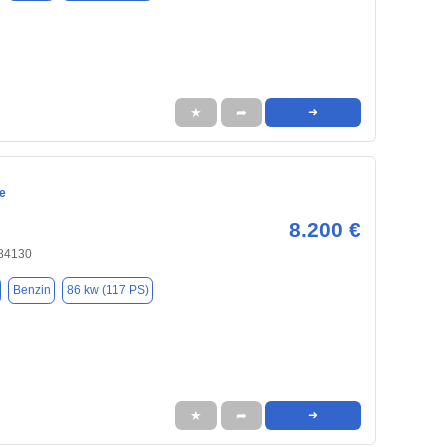
★
➦
➜
e
8.200 €
 84130
Benzin
86 kw (117 PS)
★
➦
➜