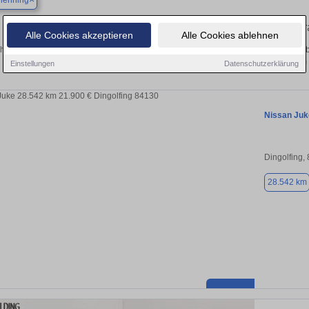
henning
Finden Sie in Moosthenning Ihren geb
Alle Cookies akzeptieren
Alle Cookies ablehnen
hen Sie in Moosthenning einen Nissan Juke Gebrauchtwagen? Entdecken Sie geb
Preisklassen von privat und vom
Einstellungen
Datenschutzerklärung
Nissan Juk
Dingolfing,
28.542 km