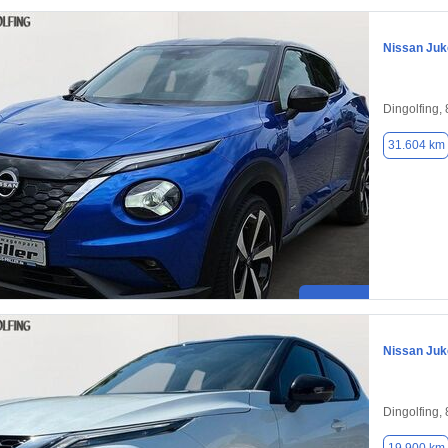
Nissan Juk
Dingolfing,
31.604 km
Nissan Juk
Dingolfing,