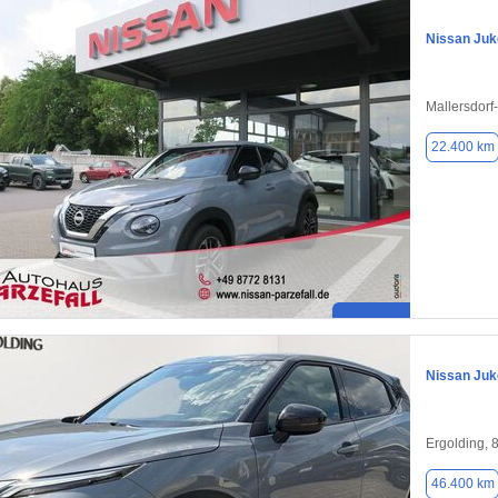
Nissan Juk
Mallersdorf
22.400 km
Nissan Juk
Ergolding, 
46.400 km