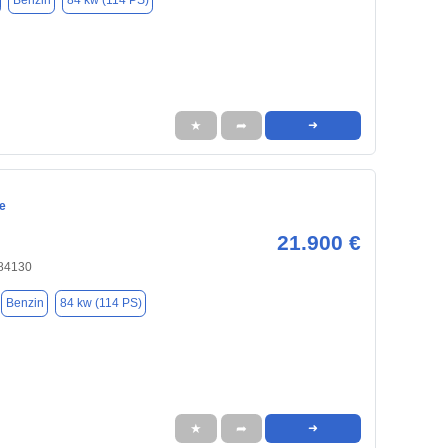
Benzin
84 kw (114 PS)
★
➦
➜
e
21.900 €
 84130
Benzin
84 kw (114 PS)
★
➦
➜