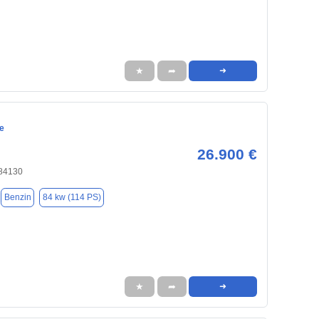
★
➦
➜
e
26.900 €
 84130
Benzin
84 kw (114 PS)
★
➦
➜