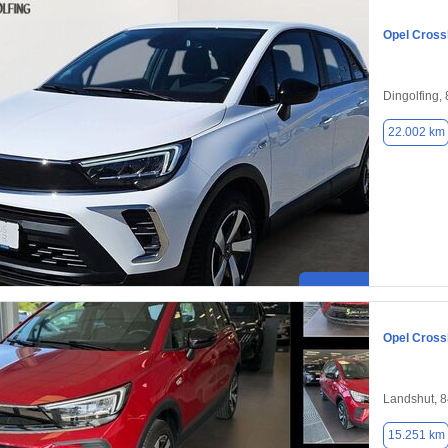
Opel Cross
Dingolfing,
22.002 km
Opel Cross
Landshut, 
15.251 km