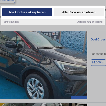
rviehbach
Finden Sie in Niederviehbach Ihren gebr
Alle Cookies akzeptieren
Alle Cookies ablehnen
Sie in Niederviehbach einen Opel Crossland Gebrauchtwagen? Entdecken Sie ge
Preisklassen von privat und vom
Einstellungen
Datenschutzerklärung
Opel Cross
Landshut, 
94.000 km