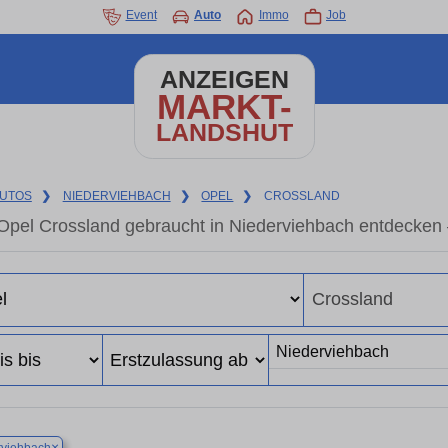
Event
Auto
Immo
Job
ANZEIGEN
MARKT-
LANDSHUT
UTOS
❯
NIEDERVIEHBACH
❯
OPEL
❯
CROSSLAND
Opel Crossland gebraucht in Niederviehbach entdecken
×