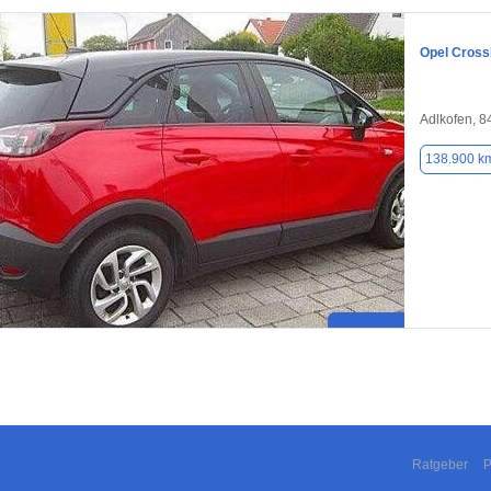
Opel Cross
Adlkofen, 
138.900 k
Ratgeber
P