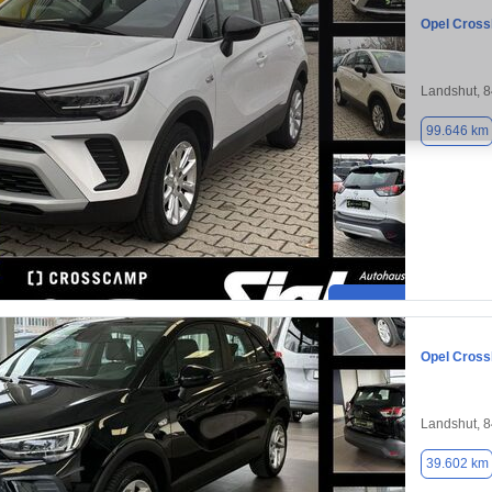
Opel Cross
Landshut, 
99.646 km
Opel Cross
Landshut, 
39.602 km