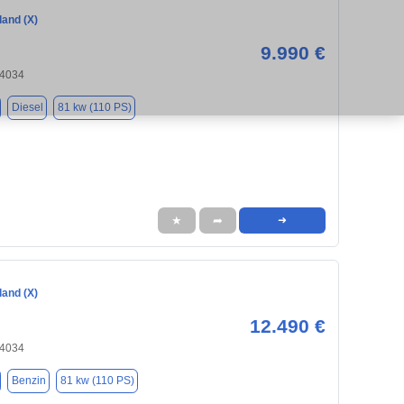
land (X)
9.990 €
84034
Diesel
81 kw (110 PS)
★
➦
➜
land (X)
12.490 €
84034
Benzin
81 kw (110 PS)