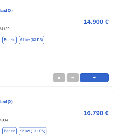
land (X)
14.900 €
 84130
Benzin
61 kw (83 PS)
★
➦
➜
land (X)
16.790 €
84034
Benzin
96 kw (131 PS)