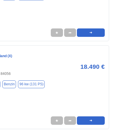
★
➦
➜
land (X)
18.490 €
, 84056
Benzin
96 kw (131 PS)
★
➦
➜