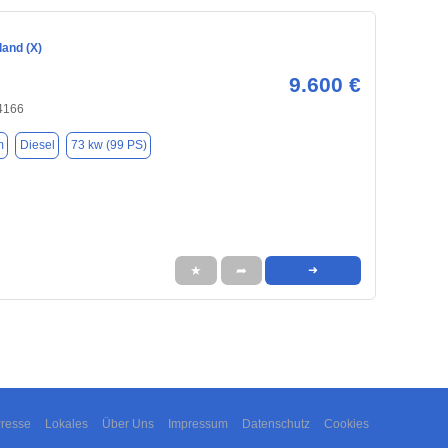
land (X)
9.600 €
84166
m
Diesel
73 kw (99 PS)
★
➦
➜
resse
Lokales
Über Uns
Impressum
Datenschutz
Cookies