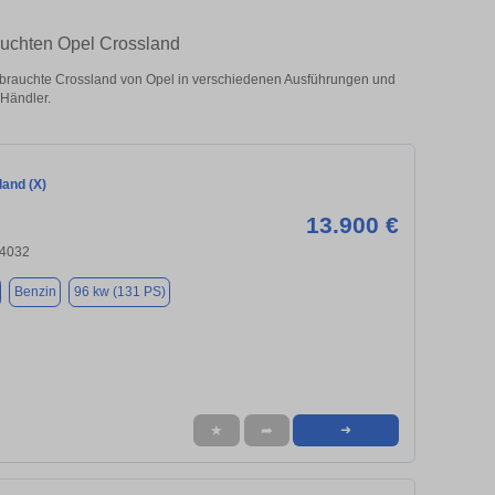
auchten Opel Crossland
brauchte Crossland von Opel in verschiedenen Ausführungen und
 Händler.
land (X)
13.900 €
84032
Benzin
96 kw (131 PS)
★
➦
➜