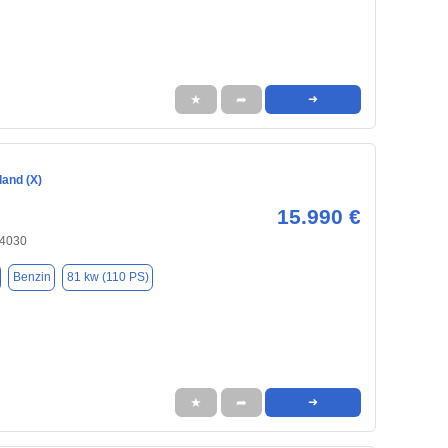
★
➦
➜
land (X)
15.990 €
84030
Benzin
81 kw (110 PS)
★
➦
➜