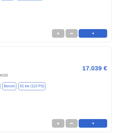
★
➦
➜
17.039 €
84030
Benzin
81 kw (110 PS)
★
➦
➜