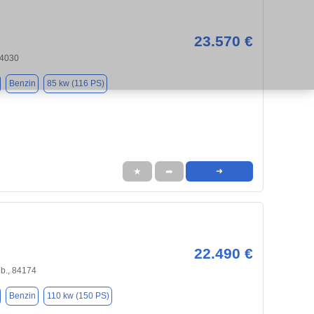
23.570 €
84030
Benzin
85 kw (116 PS)
★
➦
➜
22.490 €
db., 84174
Benzin
110 kw (150 PS)