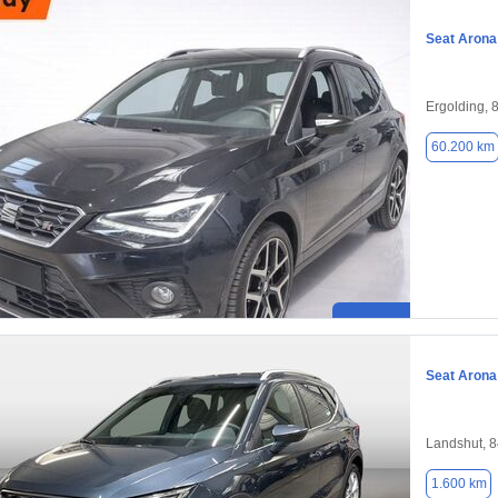
Seat Arona
Ergolding, 
60.200 km
Seat Arona
Landshut, 
1.600 km