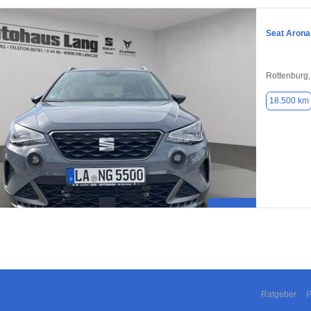
Seat Arona
Rottenburg
18.500 km
Ratgeber
P