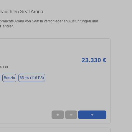
brauchten Seat Arona
brauchte Arona von Seat in verschiedenen Ausführungen und
 Händler.
23.330 €
84030
Benzin
85 kw (116 PS)
★
➦
➜