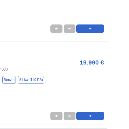
★
➦
➜
19.990 €
84030
Benzin
81 kw (110 PS)
★
➦
➜