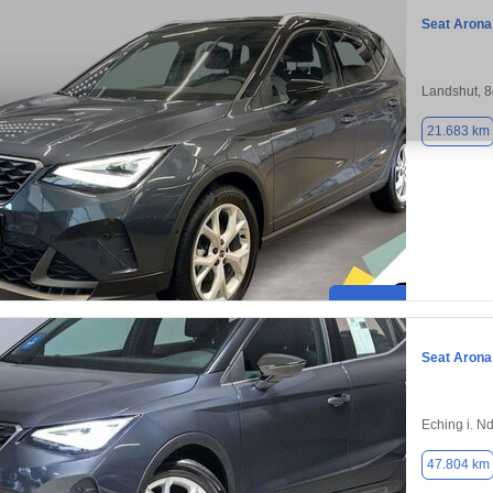
Seat Arona
Landshut, 
21.683 km
Seat Arona
Eching i. N
47.804 km