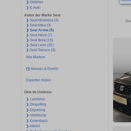
Niede
❯ Oldtimer
❯ E-Auto
Autos der Marke Seat
❯ Seat Alhambra (3)
Suc
❯ Seat Altea (3)
❯ Seat Arona (5)
❯ Seat Ateca (7)
❯ Seat Ibiza (15)
❯ Seat Leon (32)
❯ Seat Tarraco (3)
Alle Marken
Messen & Events
Experten finden
Orte im Umkreis
❯ Landshut
❯ Dingolfing
❯ Ergolding
❯ Vilsbiburg
❯ Essenbach
❯ Altdorf