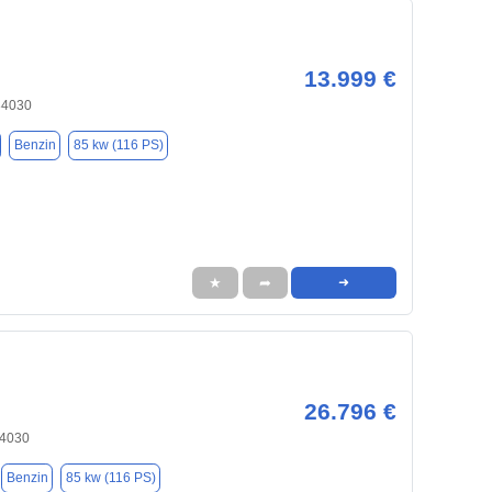
13.999 €
84030
Benzin
85 kw (116 PS)
★
➦
➜
26.796 €
84030
Benzin
85 kw (116 PS)