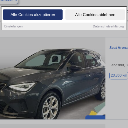
rviehbach
Finden Sie in Niederviehbach Ihren ge
Alle Cookies akzeptieren
Alle Cookies ablehnen
hen Sie in Niederviehbach einen Seat Arona Gebrauchtwagen? Entdecken Sie ge
Preisklassen von privat und vom
Einstellungen
Datenschutzerklärung
Seat Arona
Landshut, 
23.360 km