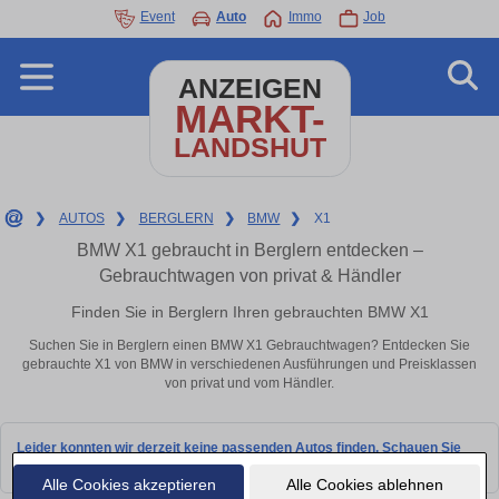
Event
Auto
Immo
Job
ANZEIGEN
MARKT-
LANDSHUT
❯
AUTOS
❯
BERGLERN
❯
BMW
❯
X1
BMW X1 gebraucht in Berglern entdecken –
Gebrauchtwagen von privat & Händler
Finden Sie in Berglern Ihren gebrauchten BMW X1
Suchen Sie in Berglern einen BMW X1 Gebrauchtwagen? Entdecken Sie
gebrauchte X1 von BMW in verschiedenen Ausführungen und Preisklassen
von privat und vom Händler.
Leider konnten wir derzeit keine passenden Autos finden. Schauen Sie
bald wieder vorbei!
Alle Cookies akzeptieren
Alle Cookies ablehnen