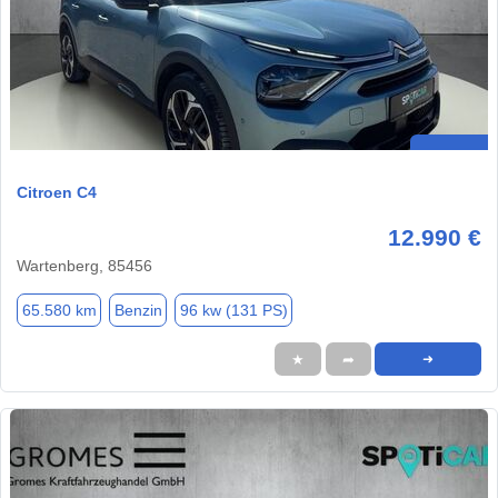
Citroen C4
12.990 €
Wartenberg, 85456
65.580 km
Benzin
96 kw (131 PS)
★
➦
➜