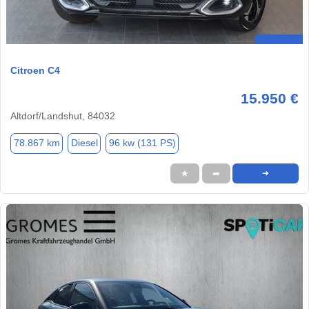
Citroen C4
15.950 €
Altdorf/Landshut, 84032
78.867 km
Diesel
96 kw (131 PS)
★
➦
➜