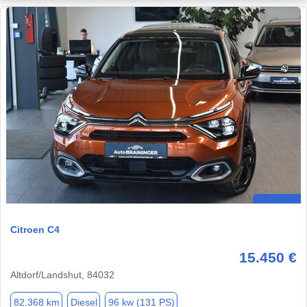
Citroen C4
15.450 €
Altdorf/Landshut, 84032
82.368 km
Diesel
96 kw (131 PS)