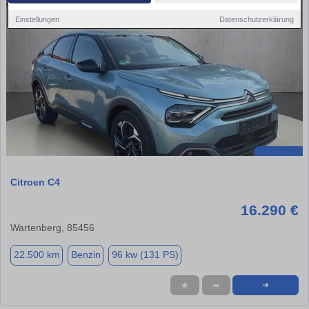
Einstellungen
Datenschutzerklärung
Citroen C4
16.290 €
Wartenberg, 85456
22.500 km
Benzin
96 kw (131 PS)
★
➦
➜