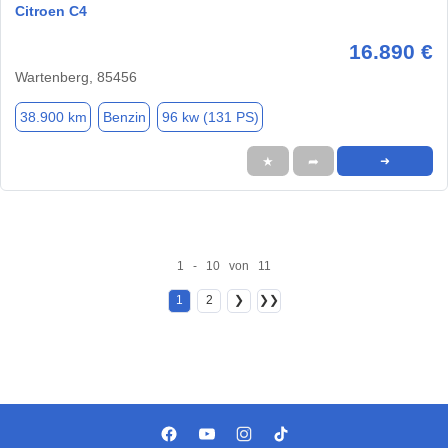
Citroen C4
16.890 €
Wartenberg, 85456
38.900 km
Benzin
96 kw (131 PS)
★
➦
➜
1 - 10 von 11
1
2
❯
❯❯