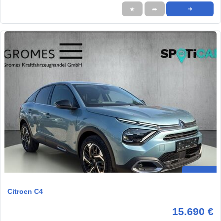
★
➦
➜
Citroen C4
15.690 €