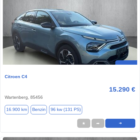
Citroen C4
15.290 €
Wartenberg, 85456
16.900 km
Benzin
96 kw (131 PS)
★
➦
➜