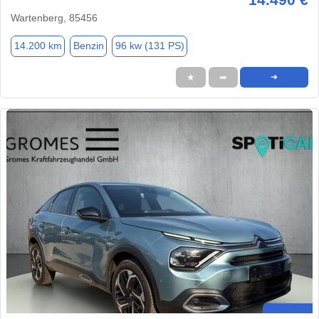
Wartenberg, 85456
14.200 km
Benzin
96 kw (131 PS)
★
➦
➜