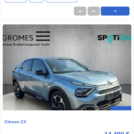
★
➦
➜
Citroen C4
14.490 €