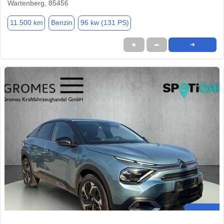
Wartenberg, 85456
11.500 km
Benzin
96 kw (131 PS)
★
➦
➜