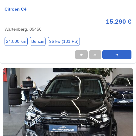
Citroen C4
15.290 €
Wartenberg, 85456
24.800 km
Benzin
96 kw (131 PS)
★
➦
➜