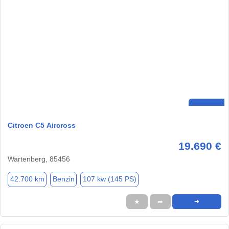
Citroen C5 Aircross
19.690 €
Wartenberg, 85456
42.700 km
Benzin
107 kw (145 PS)
★
➦
➜