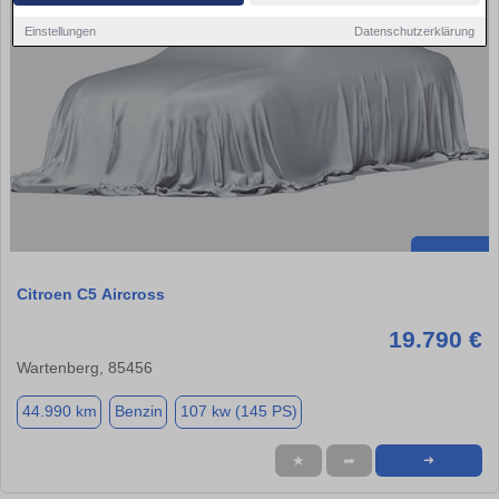
Einstellungen
Datenschutzerklärung
Citroen C5 Aircross
19.790 €
Wartenberg, 85456
44.990 km
Benzin
107 kw (145 PS)
★
➦
➜