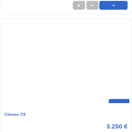
★
➦
➜
Citroen C5
3.250 €