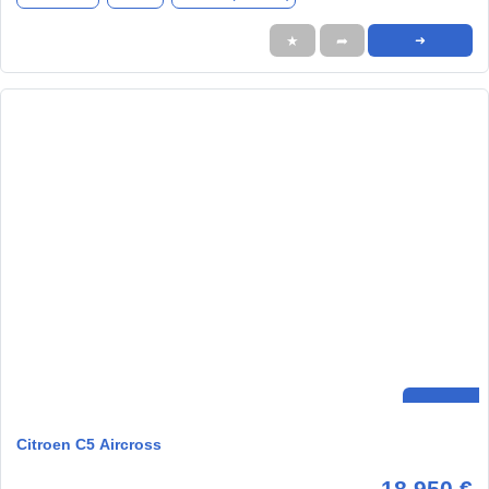
★
➦
➜
Citroen C5 Aircross
18.950 €