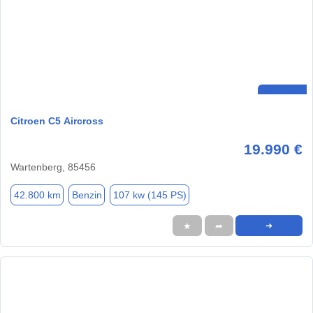
Citroen C5 Aircross
19.990 €
Wartenberg, 85456
42.800 km
Benzin
107 kw (145 PS)
★
➦
➜