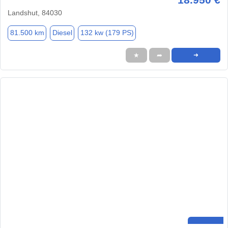
Landshut, 84030
81.500 km
Diesel
132 kw (179 PS)
★
➦
➜