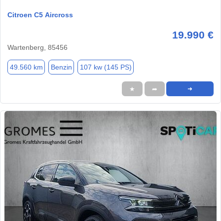
Citroen C5 Aircross
19.990 €
Wartenberg, 85456
49.560 km
Benzin
107 kw (145 PS)
★
➦
➜