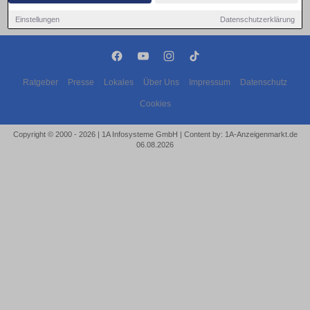
Einstellungen
Datenschutzerklärung
Ratgeber
Presse
Lokales
Über Uns
Impressum
Datenschutz
Cookies
Copyright © 2000 - 2026 | 1A Infosysteme GmbH | Content by: 1A-Anzeigenmarkt.de
06.08.2026