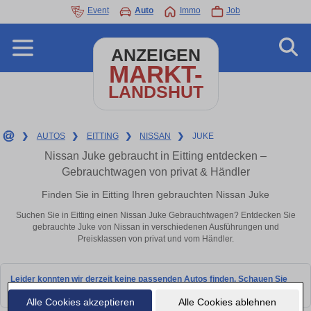
Event
Auto
Immo
Job
ANZEIGEN
MARKT-
LANDSHUT
❯
AUTOS
❯
EITTING
❯
NISSAN
❯
JUKE
Nissan Juke gebraucht in Eitting entdecken –
Gebrauchtwagen von privat & Händler
Finden Sie in Eitting Ihren gebrauchten Nissan Juke
Suchen Sie in Eitting einen Nissan Juke Gebrauchtwagen? Entdecken Sie
gebrauchte Juke von Nissan in verschiedenen Ausführungen und
Preisklassen von privat und vom Händler.
Leider konnten wir derzeit keine passenden Autos finden. Schauen Sie
bald wieder vorbei!
Alle Cookies akzeptieren
Alle Cookies ablehnen