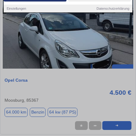
Einstellungen
Datenschutzerklärung
Opel Corsa
4.500 €
Moosburg, 85367
64.000 km
Benzin
64 kw (87 PS)
★
➦
➜