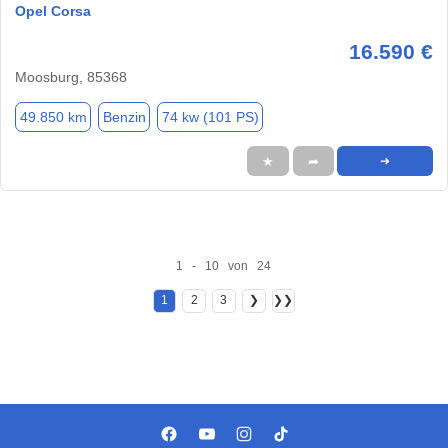
Opel Corsa
16.590 €
Moosburg, 85368
49.850 km
Benzin
74 kw (101 PS)
★
➦
➜
1 - 10 von 24
1
2
3
❯
❯❯