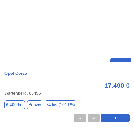
Opel Corsa
17.490 €
Wartenberg, 85456
6.400 km
Benzin
74 kw (101 PS)
★
➦
➜