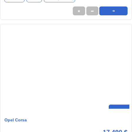
★
➦
➜
Opel Corsa
17.490 €