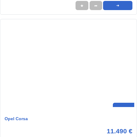
★
➦
➜
Opel Corsa
11.490 €