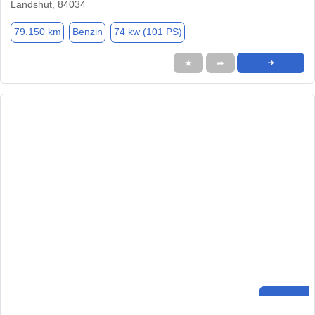
Landshut, 84034
79.150 km
Benzin
74 kw (101 PS)
★
➦
➜