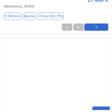
Wartenberg, 85456
9.300 km
Benzin
74 kw (101 PS)
★
➦
➜