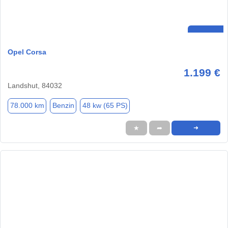
Opel Corsa
1.199 €
Landshut, 84032
78.000 km
Benzin
48 kw (65 PS)
★
➦
➜