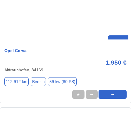
Opel Corsa
1.950 €
Altfraunhofen, 84169
112.912 km
Benzin
59 kw (80 PS)
★
➦
➜