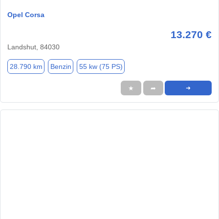
Opel Corsa
13.270 €
Landshut, 84030
28.790 km
Benzin
55 kw (75 PS)
★
➦
➜