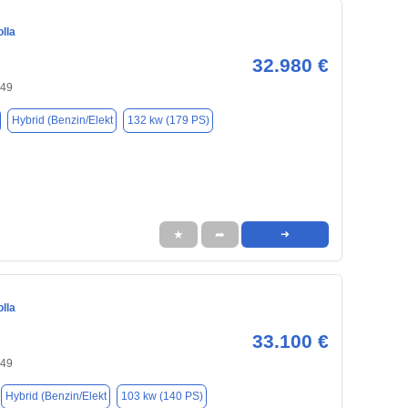
lla
32.980 €
149
Hybrid (Benzin/Elekt
132 kw (179 PS)
★
➦
➜
lla
33.100 €
149
Hybrid (Benzin/Elekt
103 kw (140 PS)