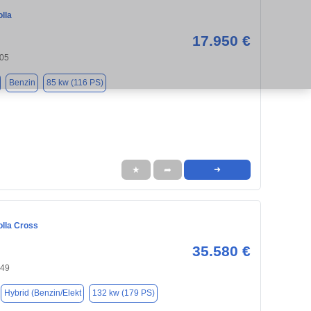
lla
17.950 €
405
Benzin
85 kw (116 PS)
★
➦
➜
olla Cross
35.580 €
149
Hybrid (Benzin/Elekt
132 kw (179 PS)