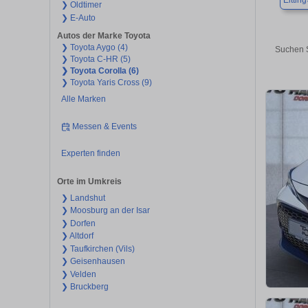
Eitting
❯ Oldtimer
❯ E-Auto
Autos der Marke Toyota
❯ Toyota Aygo (4)
Suchen S
❯ Toyota C-HR (5)
❯ Toyota Corolla (6)
❯ Toyota Yaris Cross (9)
Alle Marken
Messen & Events
Experten finden
Orte im Umkreis
❯ Landshut
❯ Moosburg an der Isar
❯ Dorfen
❯ Altdorf
❯ Taufkirchen (Vils)
❯ Geisenhausen
❯ Velden
❯ Bruckberg