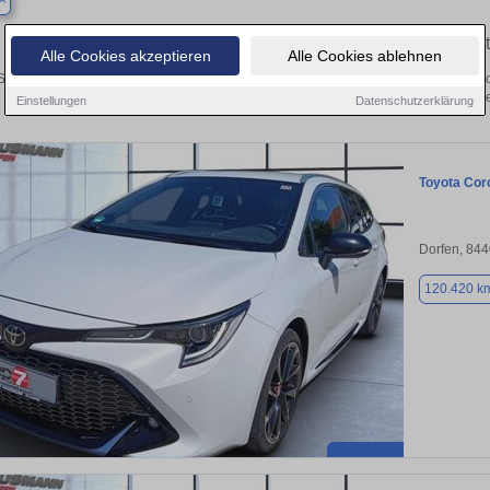
Finden Sie in Eitting Ihren gebrauch
Alle Cookies akzeptieren
Alle Cookies ablehnen
ie in Eitting einen Toyota Corolla Gebrauchtwagen? Entdecken Sie gebrauchte Co
von privat und vom Händle
Einstellungen
Datenschutzerklärung
Toyota Coro
Dorfen, 84
120.420 k