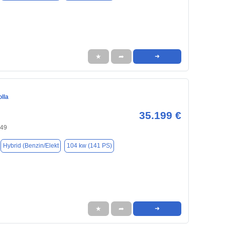
★
➦
➜
lla
35.199 €
149
Hybrid (Benzin/Elekt
104 kw (141 PS)
★
➦
➜