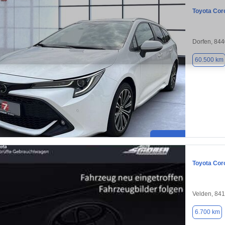
Toyota Coro
Dorfen, 84
60.500 km
Toyota Cor
Velden, 84
6.700 km