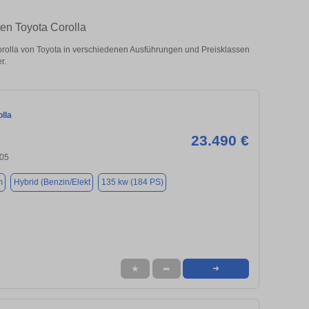
ten Toyota Corolla
rolla von Toyota in verschiedenen Ausführungen und Preisklassen
r.
lla
23.490 €
405
m
Hybrid (Benzin/Elekt
135 kw (184 PS)
★
➦
➜