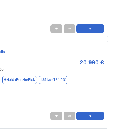
★
➦
➜
lla
20.990 €
405
Hybrid (Benzin/Elekt
135 kw (184 PS)
★
➦
➜