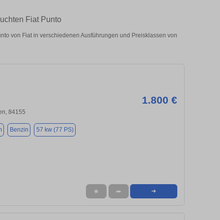
uchten Fiat Punto
to von Fiat in verschiedenen Ausführungen und Preisklassen von
1.800 €
en, 84155
m
Benzin
57 kw (77 PS)
★
➦
➜