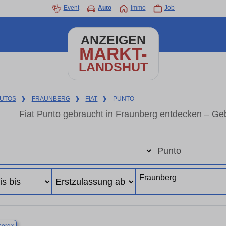
Event
Auto
Immo
Job
ANZEIGEN
MARKT-
LANDSHUT
UTOS
❯
FRAUNBERG
❯
FIAT
❯
PUNTO
Fiat Punto gebraucht in Fraunberg entdecken – Ge
×