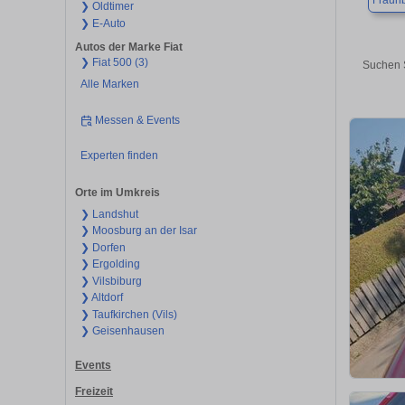
Fraun
❯ Oldtimer
❯ E-Auto
Autos der Marke Fiat
❯ Fiat 500 (3)
Suchen S
Alle Marken
Messen & Events
Experten finden
Orte im Umkreis
❯ Landshut
❯ Moosburg an der Isar
❯ Dorfen
❯ Ergolding
❯ Vilsbiburg
❯ Altdorf
❯ Taufkirchen (Vils)
❯ Geisenhausen
Events
Freizeit