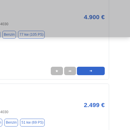
4.900 €
84030
Benzin
77 kw (105 PS)
★
➦
➜
2.499 €
84030
m
Benzin
51 kw (69 PS)