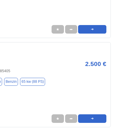
★
➦
➜
2.500 €
 85405
m
Benzin
65 kw (88 PS)
★
➦
➜