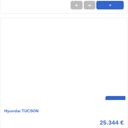
★
➦
➜
Hyundai TUCSON
25.344 €