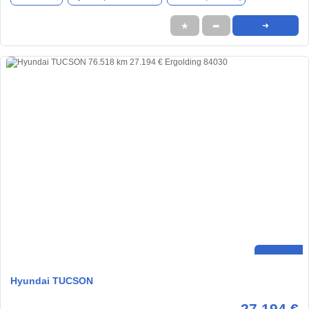
★
➦
➜
Hyundai TUCSON
27.194 €