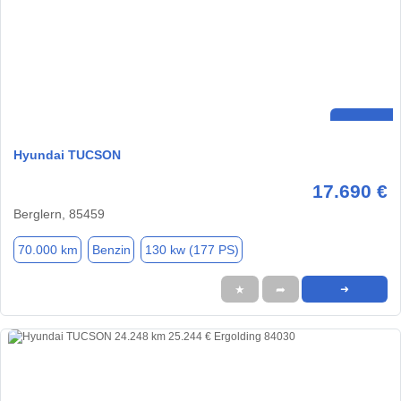
Hyundai TUCSON
17.690 €
Berglern, 85459
70.000 km
Benzin
130 kw (177 PS)
★
➦
➜