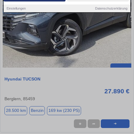
Einstellungen
Datenschutzerklärung
Hyundai TUCSON
27.890 €
Berglern, 85459
28.500 km
Benzin
169 kw (230 PS)
★
➦
➜