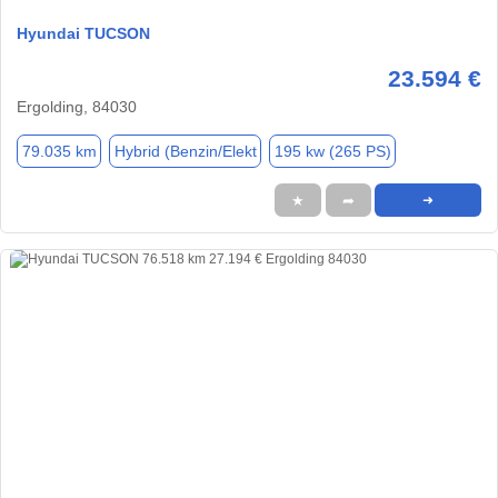
Hyundai TUCSON
23.594 €
Ergolding, 84030
79.035 km
Hybrid (Benzin/Elekt
195 kw (265 PS)
★
➦
➜