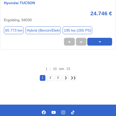
Hyundai TUCSON
24.746 €
Ergolding, 84030
65.773 km
Hybrid (Benzin/Elekt
195 kw (265 PS)
★
➦
➜
1 - 10 von 23
1
2
3
❯
❯❯