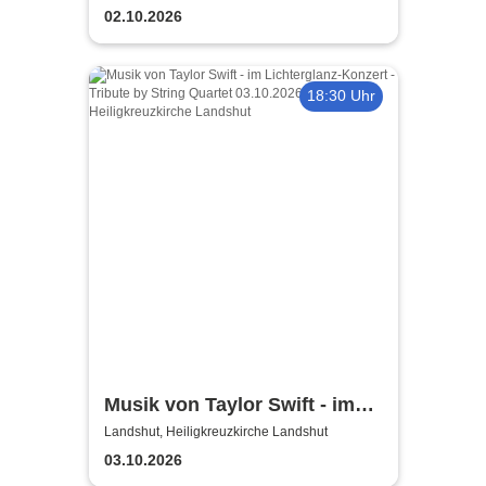
Lichterglanz-Konzert
02.10.2026
18:30 Uhr
Musik von Taylor Swift - im
Lichterglanz-Konzert - Tribute
Landshut, Heiligkreuzkirche Landshut
by String Quartet
03.10.2026