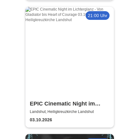
21:00 Uhr
EPIC Cinematic Night im
Lichterglanz - Von Gladiator
Landshut, Heiligkreuzkirche Landshut
bis Heart of Courage
03.10.2026