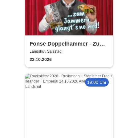
Fonse Doppelhammer - Zum
Jammern glangts no ned
Landshut, Salzstadl
23.10.2026
19:00 Uhr