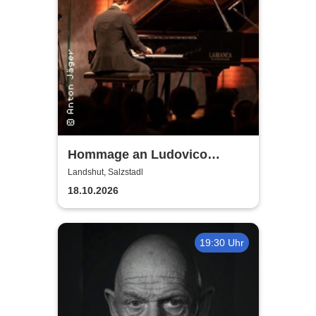
Hommage an Ludovico
Einaudi - von Jonah Stabe
Landshut, Salzstadl
18.10.2026
19:30 Uhr