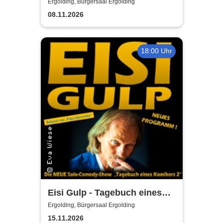
Ergolding, Bürgersaal Ergolding
08.11.2026
18:00 Uhr
Eisi Gulp - Tagebuch eines
Komikers 2 (neues
Ergolding, Bürgersaal Ergolding
Programm)
15.11.2026