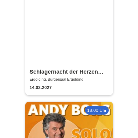
Schlagernacht der Herzen
präsentiert von Anni Perka
Ergolding, Bürgersaal Ergolding
14.02.2027
18:00 Uhr