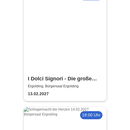
I Dolci Signori - Die große
Nacht der italienischen
Ergolding, Bürgersaal Ergolding
Welthits
13.02.2027
18:00 Uhr