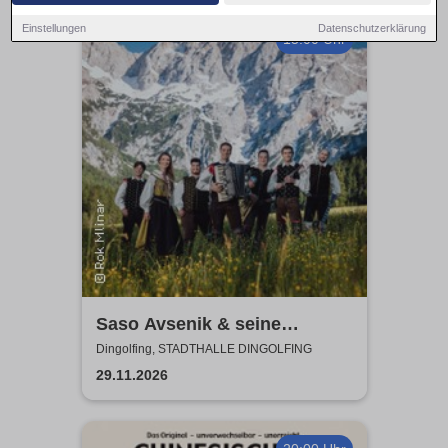
Einstellungen
Datenschutzerklärung
15:00 Uhr
Saso Avsenik & seine
Oberkrainer - Komm mit uns
Dingolfing, STADTHALLE DINGOLFING
nach Oberkrain!
29.11.2026