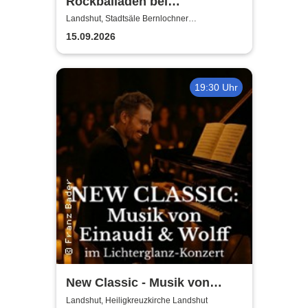
Rockballaden bei
Kerzenschein
Landshut, Stadtsäle Bernlochner
Redoutensaal
15.09.2026
19:30 Uhr
New Classic - Musik von
Einaudi & Wolff im
Landshut, Heiligkreuzkirche Landshut