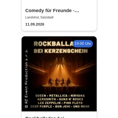
Comedy für Freunde -
Landshut | Stand-Up Comedy
Landshut, Salzstadl
11.09.2026
19:00 Uhr