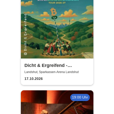
Dicht & Ergreifend -
Zweiländerdreieck - Tour
Landshut, Sparkassen-Arena Landshut
2026/2027
17.10.2026
19:00 Uhr