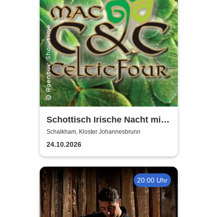
Schottisch Irische Nacht mit
Mac C&C Celtic Four
Schalkham, Kloster Johannesbrunn
24.10.2026
20:00 Uhr