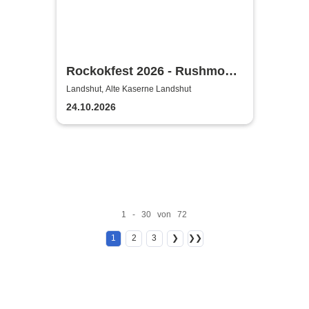
Rockokfest 2026 - Rushmoon
+ Stepfather Fred + Ileander +
Landshut, Alte Kaserne Landshut
Emperial
24.10.2026
1 - 30 von 72
1
2
3
❯
❯❯