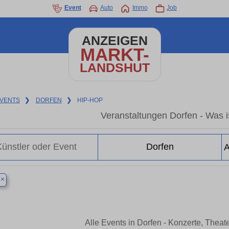
Event
Auto
Immo
Job
ANZEIGEN
MARKT-
LANDSHUT
VENTS
❯
DORFEN
❯
HIP-HOP
Veranstaltungen Dorfen - Was is
×
n
Alle Events in Dorfen - Konzerte, Thea