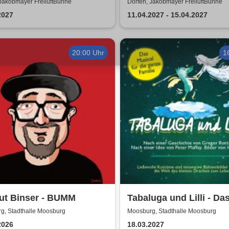
rstand Tour
 Jakobmayer FreiluftBühne
Dorfen, Jakobmayer FreiluftBühne
2027
11.04.2027 - 15.04.2027
20:00 Uhr
1
ut Binser - BUMM
Tabaluga und Lilli - Da
drachenstarke Musical 
g, Stadthalle Moosburg
Moosburg, Stadthalle Moosburg
ganze Familie
2026
18.03.2027