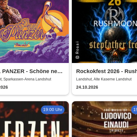
 PANZER - Schöne neue
Rockokfest 2026 - Ru
- welcome to hell
+ Stepfather Fred + Ile
t, Sparkassen-Arena Landshut
Landshut, Alte Kaserne Landshut
Emperial
2026
24.10.2026
19:00 Uhr
1