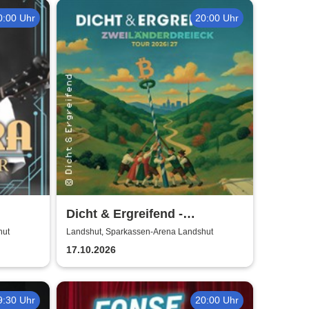
0:00 Uhr
20:00 Uhr
Dicht & Ergreifend -
Zweiländerdreieck - Tour
hut
Landshut, Sparkassen-Arena Landshut
2026/2027
17.10.2026
9:30 Uhr
20:00 Uhr