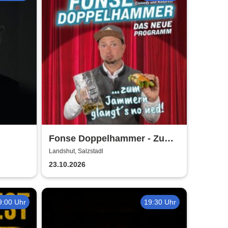
Fonse Doppelhammer - Zum
Jammern glangts no ned
Landshut, Salzstadl
23.10.2026
9:00 Uhr
19:30 Uhr