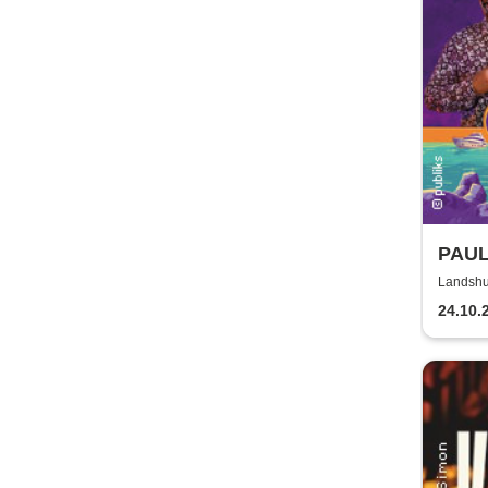
PAUL
Welt 
Landshu
24.10.