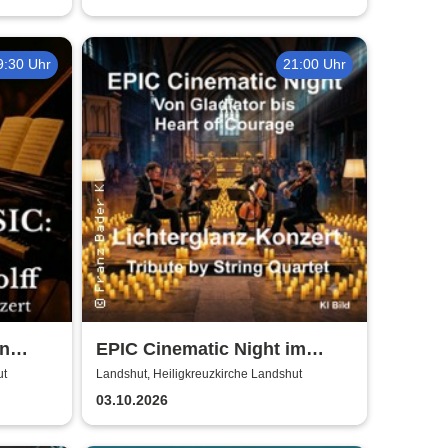
9:30 Uhr
21:00 Uhr
on
EPIC Cinematic Night im
Lichterglanz - Von Gladiator
ut
Landshut, Heiligkreuzkirche Landshut
bis Heart of Courage
03.10.2026