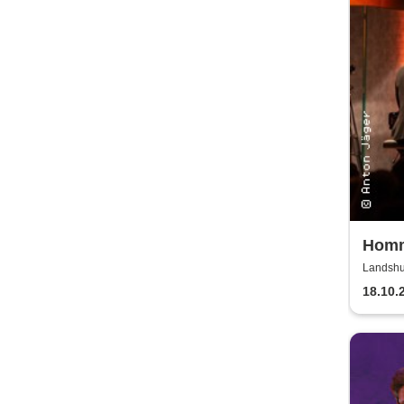
Homm
Einau
Landshut
18.10.