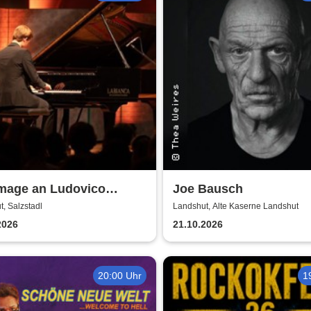
age an Ludovico
Joe Bausch
di - von Jonah Stabe
, Salzstadl
Landshut, Alte Kaserne Landshut
2026
21.10.2026
20:00 Uhr
1