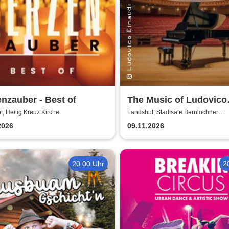
nzauber - Best of
The Music of Ludovico
Einaudi: Tribute-
, Heilig Kreuz Kirche
Landshut, Stadtsäle Bernlochner
Redoutensaal
Klavierkonzert - Ludov
2026
09.11.2026
Einaudi Tribute bei
Kerzenschein
20:00 Uhr
2