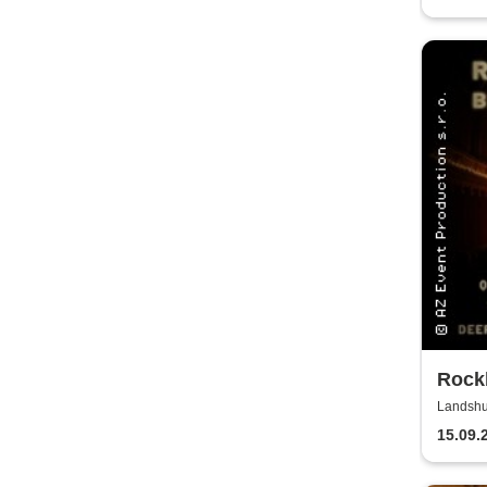
Rockb
Kerz
Landshut
Redoute
15.09.