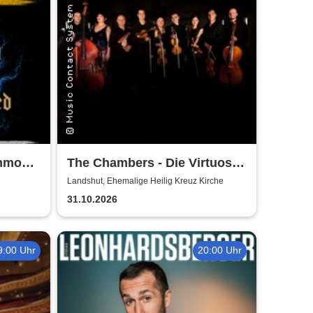
shmoon
The Chambers - Die Virtuosen
ander +
aus Köln
Landshut, Ehemalige Heilig Kreuz Kirche
31.10.2026
9:00 Uhr
20:00 Uhr