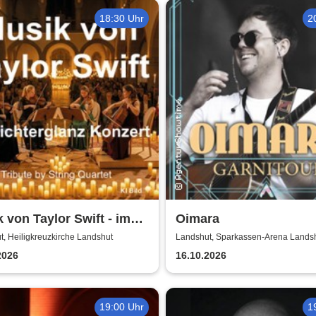
18:30 Uhr
2
 von Taylor Swift - im
Oimara
erglanz-Konzert - Tribute
, Heiligkreuzkirche Landshut
Landshut, Sparkassen-Arena Lands
ring Quartet
2026
16.10.2026
19:00 Uhr
1