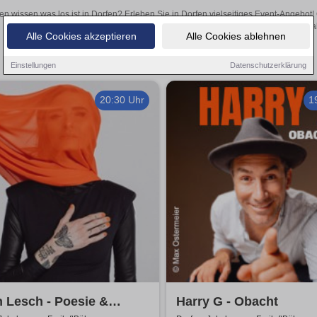
en wissen was los ist in Dorfen? Erleben Sie in Dorfen vielseitiges Event-Angebot
aufregende Veranstaltungen in Dorfen – hier finden al
Alle Cookies akzeptieren
Alle Cookies ablehnen
Einstellungen
Datenschutzerklärung
20:30 Uhr
1
 Lesch - Poesie &
Harry G - Obacht