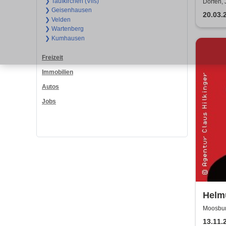
Wide
❯ Taufkirchen (Vils)
Dorfen,
❯ Geisenhausen
20.03.
❯ Velden
❯ Wartenberg
❯ Kumhausen
Freizeit
Immobilien
Autos
Jobs
Helm
Moosbur
13.11.