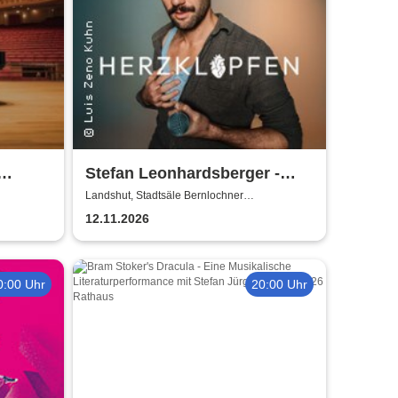
Stefan Leonhardsberger -
Herzklopfen
Landshut, Stadtsäle Bernlochner
Redoutensaal
ico
12.11.2026
0:00 Uhr
20:00 Uhr