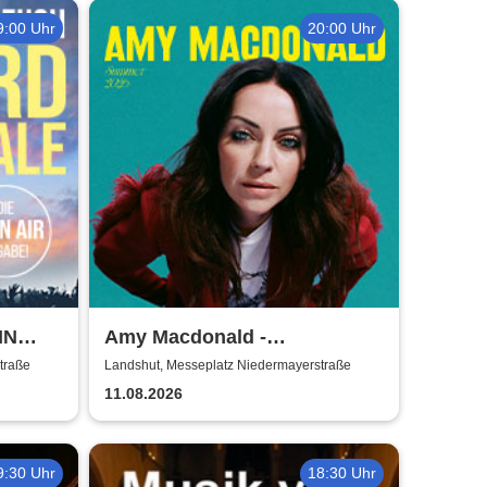
9:00 Uhr
20:00 Uhr
IN
Amy Macdonald -
2026
Sommershows 2026
traße
Landshut, Messeplatz Niedermayerstraße
11.08.2026
9:30 Uhr
18:30 Uhr