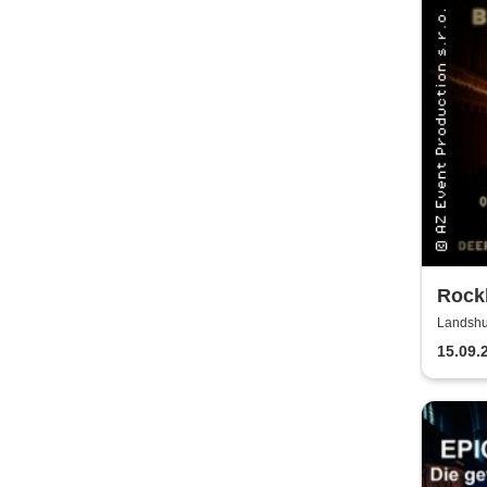
Rockb
Kerz
Landshut
Redoute
15.09.