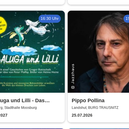
16:30 Uhr
1
uga und Lilli - Das
Pippo Pollina
enstarke Musical für die
g, Stadthalle Moosburg
Landshut, BURG TRAUSNITZ
 Familie
2027
25.07.2026