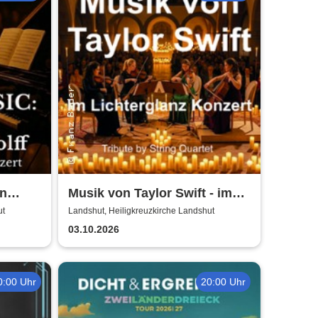
on
Musik von Taylor Swift - im
Lichterglanz-Konzert - Tribute
ut
Landshut, Heiligkreuzkirche Landshut
by String Quartet
03.10.2026
0:00 Uhr
20:00 Uhr