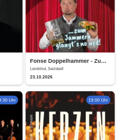
Fonse Doppelhammer - Zum
Jammern glangts no ned
Landshut, Salzstadl
23.10.2026
9:30 Uhr
19:00 Uhr