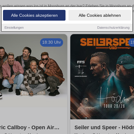
e wollen wissen was los ist in Moosburg an der Isar? Erleben Sie in Moosburg an d
inspirierende Theateraufführungen oder aufregende Veranstaltungen in Moosburg a
Alle Cookies akzeptieren
Alle Cookies ablehnen
Einstellungen
Datenschutzerklärung
18:30 Uhr
1
ric Callboy - Open Air
Seiler und Speer - Höd