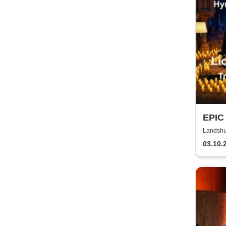
EPIC
Licht
Landshut
gewal
03.10.
Hym