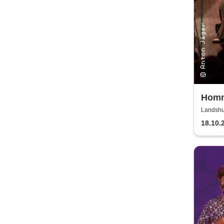
Homm
Einau
Landshut
18.10.