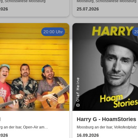
25/26
g, Schlosswiese Moosburg
Moosburg, Schlosswiese Moosburg
2026
25.07.2026
20:00 Uhr
2
M
Harry G - HoamStories
 an der Isar, Open-Air am
Moosburg an der Isar, Volksfestplat
latz
an der Isar - Festzelt Schneider
2026
16.09.2026