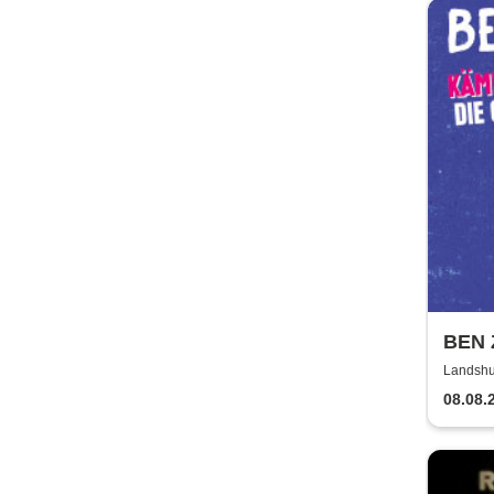
BEN 
Die O
Landshu
08.08.