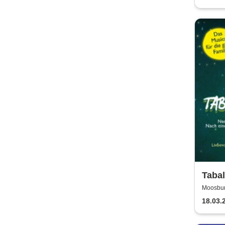
Tabal
drach
Moosbur
ganze
18.03.