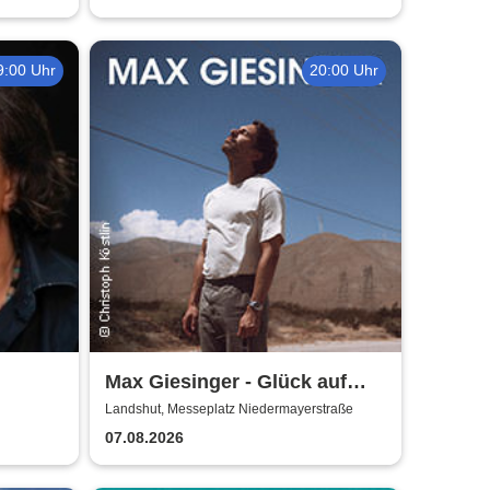
9:00 Uhr
20:00 Uhr
Max Giesinger - Glück auf
den Straßen 2026
Landshut, Messeplatz Niedermayerstraße
07.08.2026