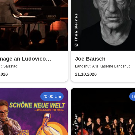
age an Ludovico
Joe Bausch
di - von Jonah Stabe
, Salzstadl
Landshut, Alte Kaserne Landshut
2026
21.10.2026
20:00 Uhr
1