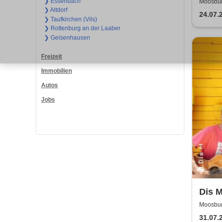
2026
❯ Essenbach
Moosbur
❯ Altdorf
24.07.
❯ Taufkirchen (Vils)
❯ Rottenburg an der Laaber
❯ Geisenhausen
Freizeit
Immobilien
Autos
Jobs
Dis 
Moosburg
Kirchenp
31.07.