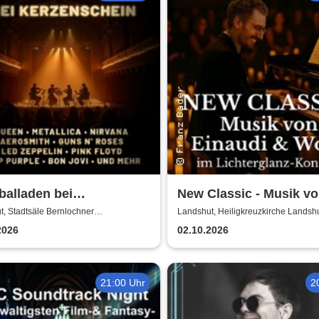
alladen bei
New Classic - Musik v
enschein
Einaudi & Wolff im
, Stadtsäle Bernlochner
Landshut, Heiligkreuzkirche Landsh
nsaal
Lichterglanz-Konzert
2026
02.10.2026
21:00 Uhr
2