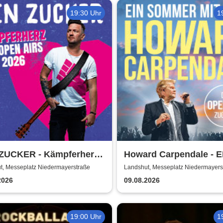
19:30 Uhr
1
ZUCKER - Kämpferherz -
Howard Carpendale - E
pen Airs 2026
SOMMER MIT EUCH – 
t, Messeplatz Niedermayerstraße
Landshut, Messeplatz Niedermayers
2026
09.08.2026
19:00 Uhr
1