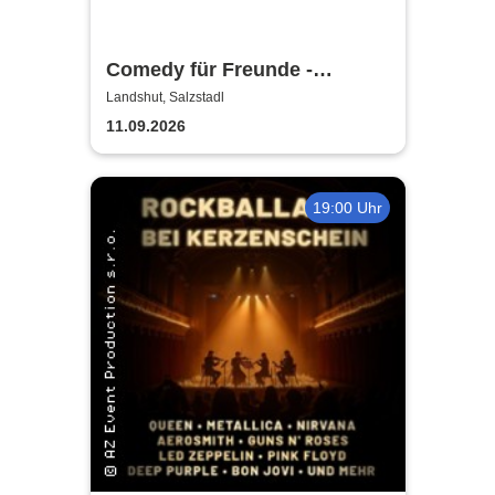
Comedy für Freunde -
Landshut | Stand-Up Comedy
Landshut, Salzstadl
11.09.2026
19:00 Uhr