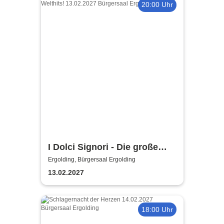
20:00 Uhr
I Dolci Signori - Die große
Nacht der italienischen
Ergolding, Bürgersaal Ergolding
Welthits
13.02.2027
18:00 Uhr