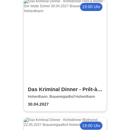
19:00 Uhr
Das Kriminal Dinner - Prêt-à-
morter - Der letzte Schrei
Hohenthann, Brauereigasthof Hohenthann
30.04.2027
19:00 Uhr