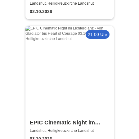
Einaudi & Wolff im
Landshut, Heiligkreuzkirche Landshut
Lichterglanz-Konzert
02.10.2026
21:00 Uhr
EPIC Cinematic Night im
Lichterglanz - Von Gladiator
Landshut, Heiligkreuzkirche Landshut
bis Heart of Courage
03.10.2026