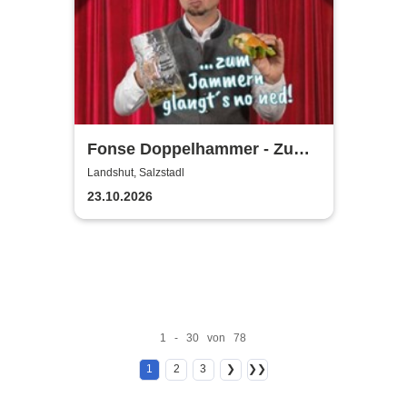
Fonse Doppelhammer - Zum
Jammern glangts no ned
Landshut, Salzstadl
23.10.2026
1 - 30 von 78
1
2
3
❯
❯❯