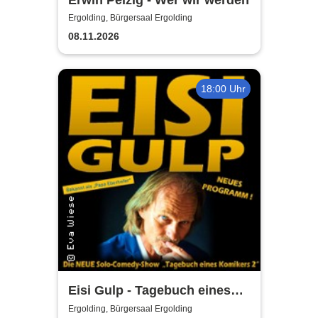
Ergolding, Bürgersaal Ergolding
08.11.2026
18:00 Uhr
Eisi Gulp - Tagebuch eines
Komikers 2 (neues
Ergolding, Bürgersaal Ergolding