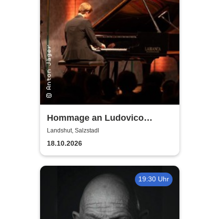
Hommage an Ludovico
Einaudi - von Jonah Stabe
Landshut, Salzstadl
18.10.2026
19:30 Uhr