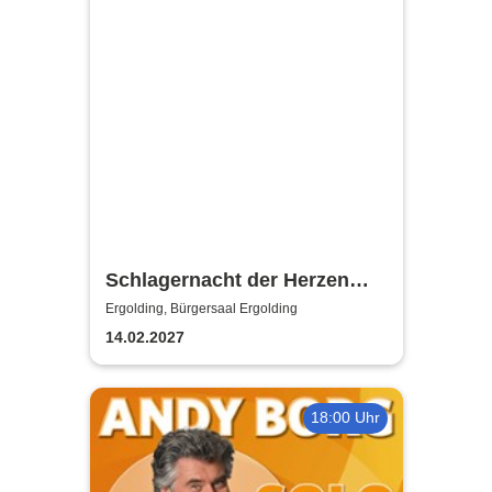
Schlagernacht der Herzen
präsentiert von Anni Perka
Ergolding, Bürgersaal Ergolding
14.02.2027
18:00 Uhr