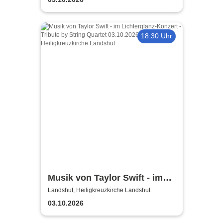
18:30 Uhr
Musik von Taylor Swift - im
Lichterglanz-Konzert - Tribute
Landshut, Heiligkreuzkirche Landshut
by String Quartet
03.10.2026