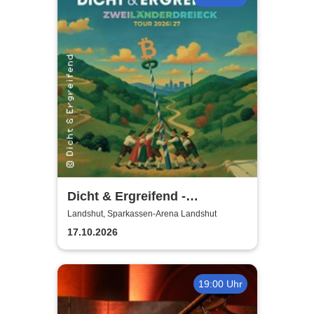
Dicht & Ergreifend -
Zweiländerdreieck - Tour
Landshut, Sparkassen-Arena Landshut
2026/2027
17.10.2026
19:00 Uhr