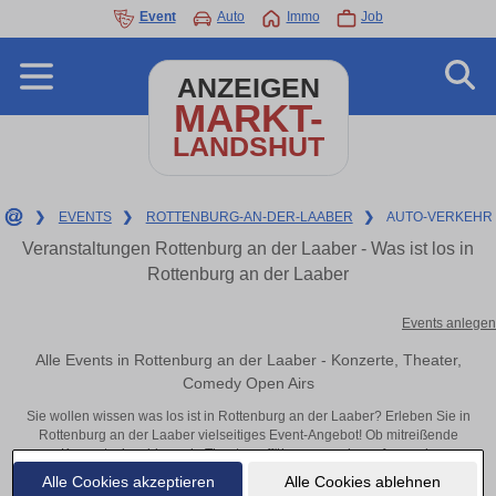
Event
Auto
Immo
Job
ANZEIGEN
MARKT-
LANDSHUT
❯
EVENTS
❯
ROTTENBURG-AN-DER-LAABER
❯
AUTO-VERKEHR
Veranstaltungen Rottenburg an der Laaber - Was ist los in
Rottenburg an der Laaber
Events anlegen
Alle Events in Rottenburg an der Laaber - Konzerte, Theater,
Comedy Open Airs
Sie wollen wissen was los ist in Rottenburg an der Laaber? Erleben Sie in
Rottenburg an der Laaber vielseitiges Event-Angebot! Ob mitreißende
Konzerte, inspirierende Theateraufführungen oder aufregende
Veranstaltungen in Rottenburg an der Laaber – hier finden alles im Überblick
Alle Cookies akzeptieren
Alle Cookies ablehnen
und Tickets.