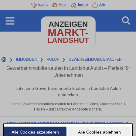
Event
Auto
Immo
Job
ANZEIGEN
MARKT-
LANDSHUT
❯
IMMOBILIEN
❯
AULOH
❯
GEWERBEIMMOBILIE-KAUFEN
Gewerbeimmobilie kaufen in Landshut Auloh – Perfekt für
Unternehmen
Jetzt eine Gewerbeimmobilie kaufen in Landshut Auloh
entdecken
Finde Gewerbeimmobilien kaufen in Landshut! Büros, Ladenflächen &
Hallen – jetzt attraktive Angebote sichern.
Leider konnten wir derzeit keine passenden Objekte finden. Schauen Sie
bald wieder vorbei!
Alle Cookies akzeptieren
Alle Cookies ablehnen