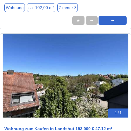
Wohnung
ca. 102,00 m²
Zimmer 3
★
➦
➜
1 / 1
Wohnung zum Kaufen in Landshut 193.000 € 47.12 m²