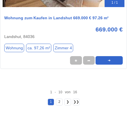
1 / 1
Wohnung zum Kaufen in Landshut 669.000 € 97.26 m²
669.000 €
Landshut, 84036
Wohnung
ca. 97,26 m²
Zimmer 4
★
➦
➜
1 - 10 von 16
1
2
❯
❯❯