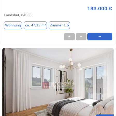
193.000 €
Landshut, 84036
Wohnung
ca. 47,12 m²
Zimmer 1.5
★
➦
➜