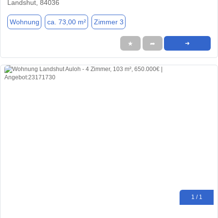
Landshut, 84036
Wohnung
ca. 73,00 m²
Zimmer 3
★
➦
➜
1 / 1