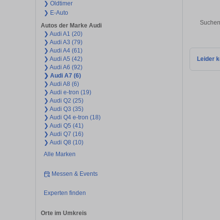
❯ Oldtimer
❯ E-Auto
Suchen 
Autos der Marke Audi
❯ Audi A1 (20)
❯ Audi A3 (79)
❯ Audi A4 (61)
❯ Audi A5 (42)
Leider k
❯ Audi A6 (92)
❯ Audi A7 (6)
❯ Audi A8 (6)
❯ Audi e-tron (19)
❯ Audi Q2 (25)
❯ Audi Q3 (35)
❯ Audi Q4 e-tron (18)
❯ Audi Q5 (41)
❯ Audi Q7 (16)
❯ Audi Q8 (10)
Alle Marken
Messen & Events
Experten finden
Orte im Umkreis