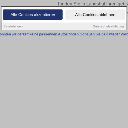
Finden Sie in Landshut Ihren gebr
Sie in Landshut einen Audi A7 Gebrauchtwagen? Entdecken Sie gebrauchte A7 vo
Alle Cookies akzeptieren
Alle Cookies ablehnen
und vom Händler.
Einstellungen
Datenschutzerklärung
onnten wir derzeit keine passenden Autos finden. Schauen Sie bald wieder vorb