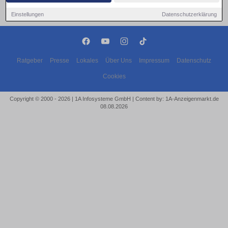
Einstellungen
Datenschutzerklärung
Ratgeber
Presse
Lokales
Über Uns
Impressum
Datenschutz
Cookies
Copyright © 2000 - 2026 | 1A Infosysteme GmbH | Content by: 1A-Anzeigenmarkt.de
08.08.2026