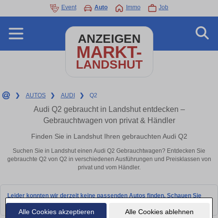
Event
Auto
Immo
Job
ANZEIGEN
MARKT-
LANDSHUT
❯
AUTOS
❯
AUDI
❯
Q2
Audi Q2 gebraucht in Landshut entdecken –
Gebrauchtwagen von privat & Händler
Finden Sie in Landshut Ihren gebrauchten Audi Q2
Suchen Sie in Landshut einen Audi Q2 Gebrauchtwagen? Entdecken Sie
gebrauchte Q2 von Q2 in verschiedenen Ausführungen und Preisklassen von
privat und vom Händler.
Leider konnten wir derzeit keine passenden Autos finden. Schauen Sie
bald wieder vorbei!
Alle Cookies akzeptieren
Alle Cookies ablehnen