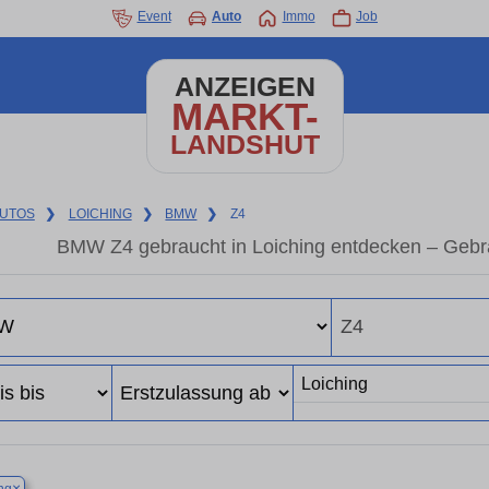
Event
Auto
Immo
Job
ANZEIGEN
MARKT-
LANDSHUT
UTOS
❯
LOICHING
❯
BMW
❯
Z4
BMW Z4 gebraucht in Loiching entdecken – Gebr
×