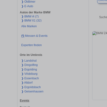
Loichi
❯ Oldtimer
❯ E-Auto
Autos der Marke BMW
❯ BMW i4 (7)
Suche
❯ BMW X1 (32)
Alle Marken
Messen & Events
Experten finden
Orte im Umkreis
❯ Landshut
❯ Dingolfing
❯ Ergolding
❯ Vilsbiburg
❯ Essenbach
❯ Altdorf
❯ Ergoldsbach
❯ Geisenhausen
Events