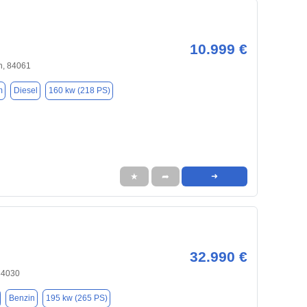
10.999 €
h, 84061
m
Diesel
160 kw (218 PS)
★
➦
➜
32.990 €
84030
Benzin
195 kw (265 PS)