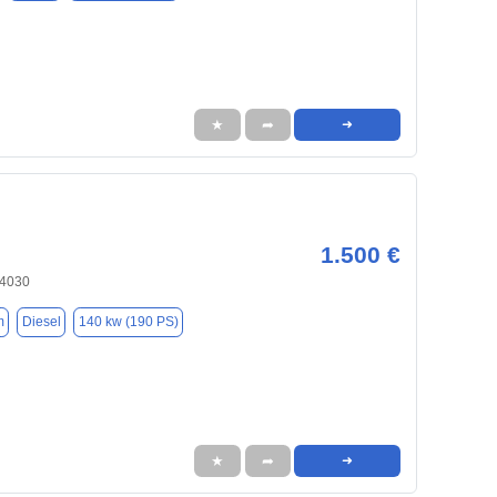
★
➦
➜
1.500 €
84030
m
Diesel
140 kw (190 PS)
★
➦
➜