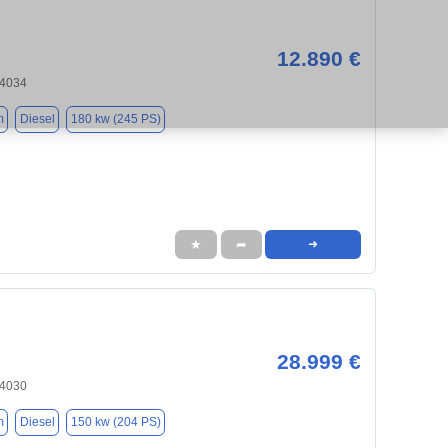
12.890 €
84034
m
Diesel
180 kw (245 PS)
★
➦
➜
28.999 €
84030
m
Diesel
150 kw (204 PS)