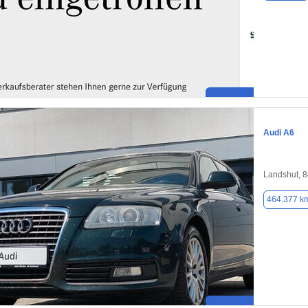
Audi A6
Landshut, 
464.377 k