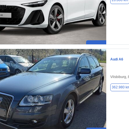
28.800 km
Audi A6
Vilsbiburg,
362.980 k