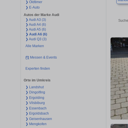
Marklk
❯ Oldtimer
❯ E-Auto
Autos der Marke Audi
❯ Audi A3 (3)
Suche
❯ Audi A4 (6)
❯ Audi A5 (6)
❯ Audi A6 (6)
❯ Audi Q3 (3)
Alle Marken
Messen & Events
Experten finden
Orte im Umkreis
❯ Landshut
❯ Dingolfing
❯ Ergolding
❯ Vilsbiburg
❯ Essenbach
❯ Ergoldsbach
❯ Geisenhausen
❯ Mengkofen