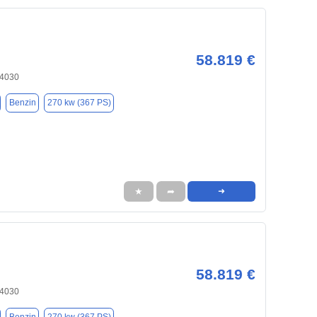
58.819 €
84030
Benzin
270 kw (367 PS)
★
➦
➜
58.819 €
84030