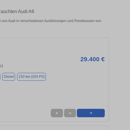
rauchten Audi A6
 von Audi in verschiedenen Ausführungen und Preisklassen von
29.400 €
63
Diesel
150 kw (204 PS)
★
➦
➜