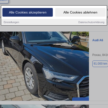
ofen
Finden Sie in Marklkofen Ihren geb
Alle Cookies akzeptieren
Alle Cookies ablehnen
n Sie in Marklkofen einen Audi A6 Gebrauchtwagen? Entdecken Sie gebrauchte A6
privat und vom Händler.
Einstellungen
Datenschutzerklärung
Audi A6
Poxau, 841
91.000 km