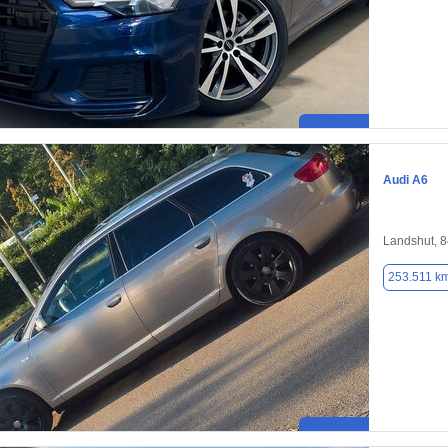
Audi A6
Landshut, 
253.511 k