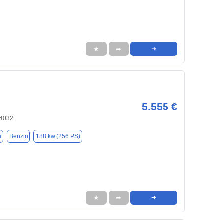
★
➦
➜
5.555 €
84032
m
Benzin
188 kw (256 PS)
★
➦
➜