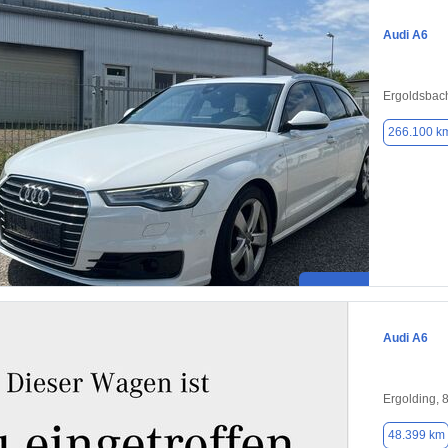
Audi A6
Ergoldsbac
266.100 k
Audi A6
Ergolding, 
48.399 km