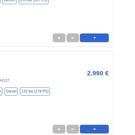
Benzin
270 kw (367 PS)
★
➦
➜
2.990 €
 84137
m
Diesel
132 kw (179 PS)
★
➦
➜