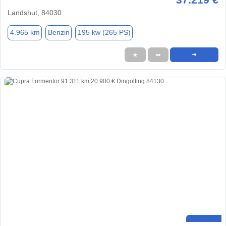
Landshut, 84030
4.965 km
Benzin
195 kw (265 PS)
★
➦
➜