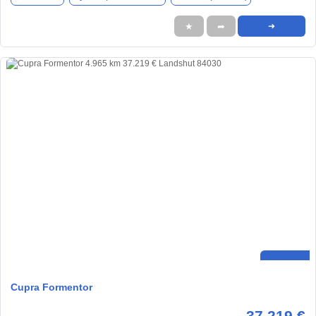
★
➦
➜
Cupra Formentor
37.219 €