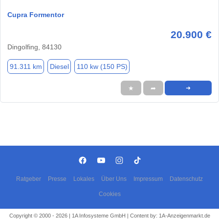
Cupra Formentor
20.900 €
Dingolfing, 84130
91.311 km
Diesel
110 kw (150 PS)
★
➦
➜
Ratgeber
Presse
Lokales
Über Uns
Impressum
Datenschutz
Cookies
Copyright © 2000 - 2026 | 1A Infosysteme GmbH | Content by: 1A-Anzeigenmarkt.de