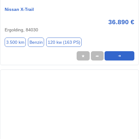
Nissan X-Trail
36.890 €
Ergolding, 84030
3.500 km
Benzin
120 kw (163 PS)
★
➦
➜