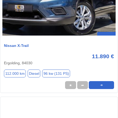
Nissan X-Trail
11.890 €
Ergolding, 84030
112.000 km
Diesel
96 kw (131 PS)
★
➦
➜