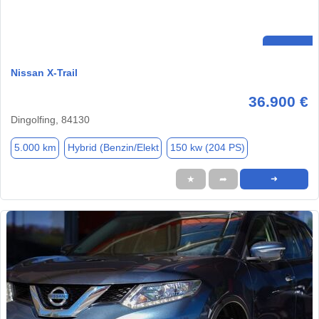
Nissan X-Trail
36.900 €
Dingolfing, 84130
5.000 km
Hybrid (Benzin/Elekt
150 kw (204 PS)
★
➦
➜