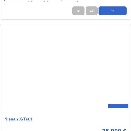
★
➦
➜
Nissan X-Trail
35.900 €