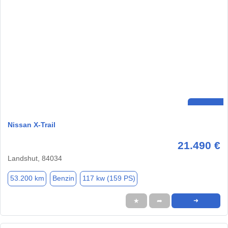
Nissan X-Trail
21.490 €
Landshut, 84034
53.200 km
Benzin
117 kw (159 PS)
★
➦
➜