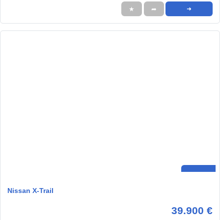
★
➦
➜
Nissan X-Trail
39.900 €