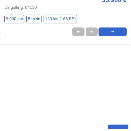
Dingolfing, 84130
5.000 km
Benzin
120 kw (163 PS)
★
➦
➜