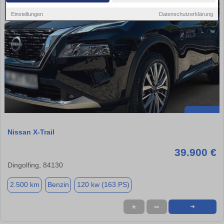
Einstellungen
Datenschutzerklärung
Nissan X-Trail
39.900 €
Dingolfing, 84130
2.500 km
Benzin
120 kw (163 PS)
★
➦
➜