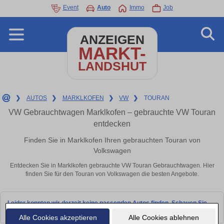
Event
Auto
Immo
Job
ANZEIGEN
MARKT-
LANDSHUT
❯
AUTOS
❯
MARKLKOFEN
❯
VW
❯
TOURAN
VW Gebrauchtwagen Marklkofen – gebrauchte VW Touran
entdecken
Finden Sie in Marklkofen Ihren gebrauchten Touran von
Volkswagen
Entdecken Sie in Marklkofen gebrauchte VW Touran Gebrauchtwagen. Hier
finden Sie für den Touran von Volkswagen die besten Angebote.
Leider konnten wir derzeit keine passenden Autos finden. Schauen Sie
bald wieder vorbei!
Alle Cookies akzeptieren
Alle Cookies ablehnen