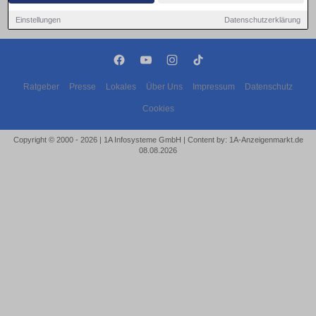
Einstellungen
Datenschutzerklärung
Ratgeber
Presse
Lokales
Über Uns
Impressum
Datenschutz
Cookies
Copyright © 2000 - 2026 | 1A Infosysteme GmbH | Content by: 1A-Anzeigenmarkt.de
08.08.2026