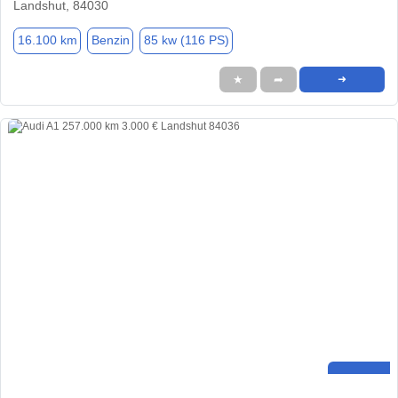
Landshut, 84030
16.100 km
Benzin
85 kw (116 PS)
★
➦
➜