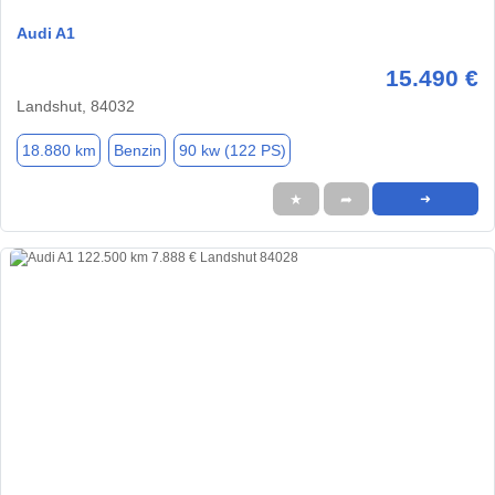
Audi A1
15.490 €
Landshut, 84032
18.880 km
Benzin
90 kw (122 PS)
★
➦
➜