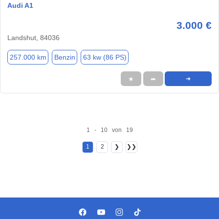
Audi A1
3.000 €
Landshut, 84036
257.000 km
Benzin
63 kw (86 PS)
★
➦
➜
1 - 10 von 19
1
2
❯
❯❯