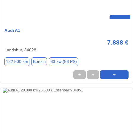
Audi A1
7.888 €
Landshut, 84028
122.500 km
Benzin
63 kw (86 PS)
★
➦
➜