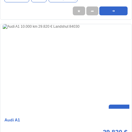
★
➦
➜
Audi A1
29.820 €