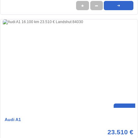
★
➦
➜
Audi A1
23.510 €