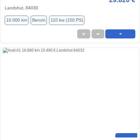
Landshut, 84030
10.000 km
Benzin
110 kw (150 PS)
★
➦
➜