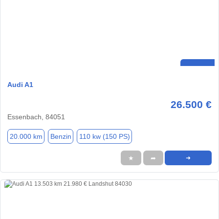
Audi A1
26.500 €
Essenbach, 84051
20.000 km
Benzin
110 kw (150 PS)
★
➦
➜