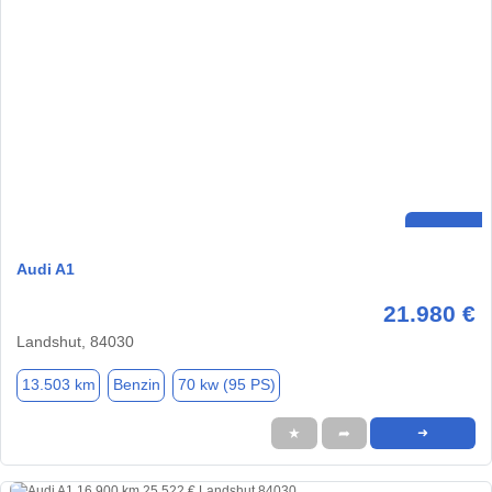
Audi A1
21.980 €
Landshut, 84030
13.503 km
Benzin
70 kw (95 PS)
★
➦
➜