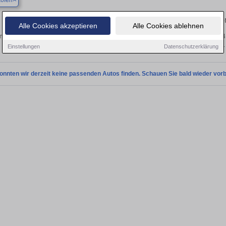
ofen
Finden Sie in Mengkofen Ihren ge
Alle Cookies akzeptieren
Alle Cookies ablehnen
 Sie in Mengkofen einen BMW i4 Gebrauchtwagen? Entdecken Sie gebrauchte i4
privat und vom Händler.
Einstellungen
Datenschutzerklärung
onnten wir derzeit keine passenden Autos finden. Schauen Sie bald wieder vorb