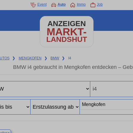
Event
Auto
Immo
Job
ANZEIGEN
MARKT-
LANDSHUT
UTOS
❯
MENGKOFEN
❯
BMW
❯
I4
BMW i4 gebraucht in Mengkofen entdecken – Gebr
×