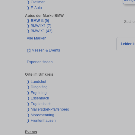
Mengk
❯ Oldtimer
❯ E-Auto
Autos der Marke BMW
❯ BMW i4 (9)
Suchen
❯ BMW iX1 (7)
❯ BMW X1 (43)
Alle Marken
Leider k
Messen & Events
Experten finden
Orte im Umkreis
❯ Landshut
❯ Dingolfing
❯ Ergolding
❯ Essenbach
❯ Ergoldsbach
❯ Mallersdorf-Pfaffenberg
❯ Moosthenning
❯ Frontenhausen
Events