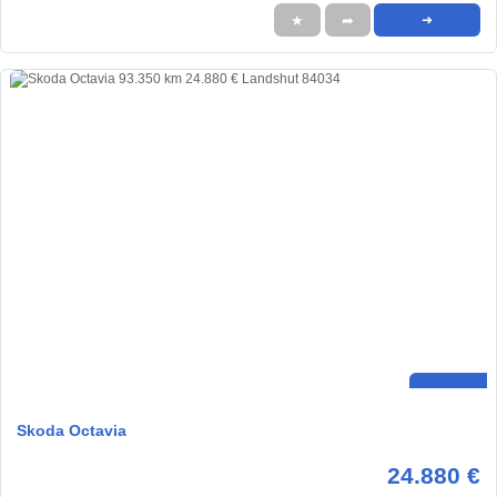
★
➦
➜
Skoda Octavia
24.880 €