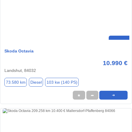
Skoda Octavia
10.990 €
Landshut, 84032
73.580 km
Diesel
103 kw (140 PS)
★
➦
➜