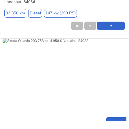
Landshut, 84034
93.350 km
Diesel
147 kw (200 PS)
★
➦
➜