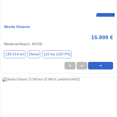
Skoda Octavia
15.999 €
Niederaichbach, 84100
130.614 km
Diesel
110 kw (150 PS)
★
➦
➜