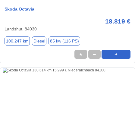
Skoda Octavia
18.819 €
Landshut, 84030
100.247 km
Diesel
85 kw (116 PS)
★
➦
➜