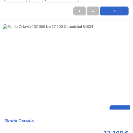
★
➦
➜
Skoda Octavia
17.100 €