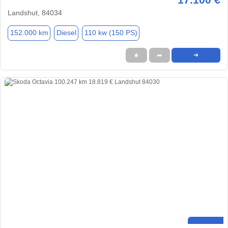
Landshut, 84034
152.000 km
Diesel
110 kw (150 PS)
★
➦
➜