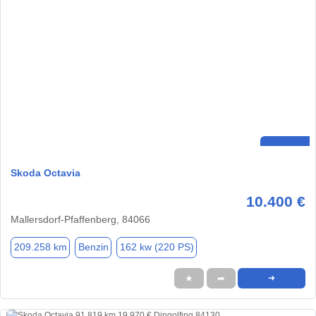
Skoda Octavia
10.400 €
Mallersdorf-Pfaffenberg, 84066
209.258 km
Benzin
162 kw (220 PS)
★
➦
➜