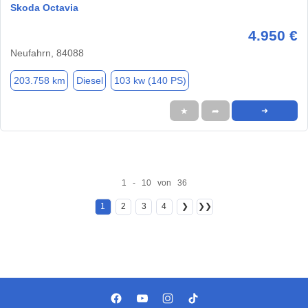
Skoda Octavia
4.950 €
Neufahrn, 84088
203.758 km
Diesel
103 kw (140 PS)
★
➦
➜
1 - 10 von 36
1
2
3
4
❯
❯❯