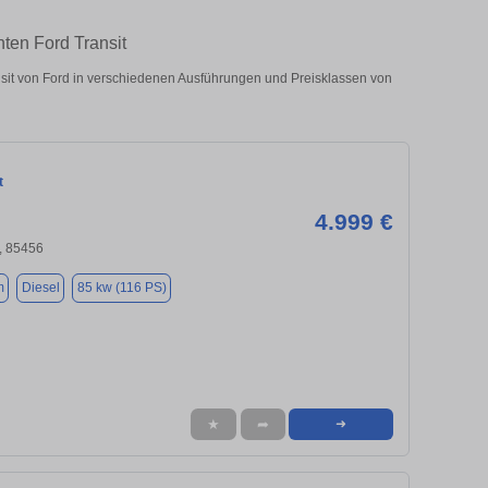
hten Ford Transit
sit von Ford in verschiedenen Ausführungen und Preisklassen von
t
4.999 €
, 85456
m
Diesel
85 kw (116 PS)
★
➦
➜