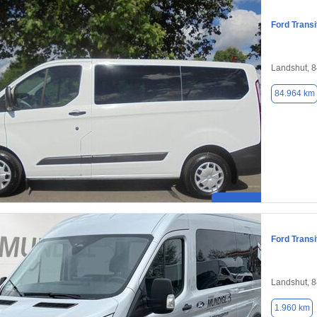
Ford Transi
Landshut, 
84.964 km
Ford Transi
Landshut, 
1.960 km