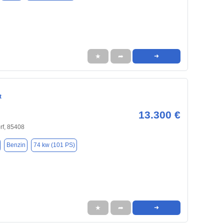
★
➦
➜
t
13.300 €
f, 85408
Benzin
74 kw (101 PS)
★
➦
➜