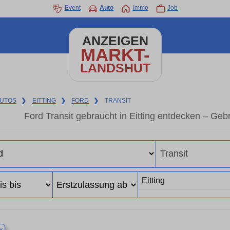
Event
Auto
Immo
Job
ANZEIGEN
MARKT-
LANDSHUT
UTOS
❯
EITTING
❯
FORD
❯
TRANSIT
Ford Transit gebraucht in Eitting entdecken – Ge
×