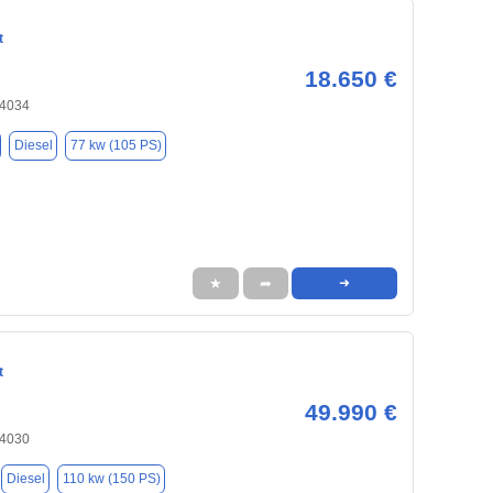
t
18.650 €
84034
Diesel
77 kw (105 PS)
★
➦
➜
t
49.990 €
84030
Diesel
110 kw (150 PS)