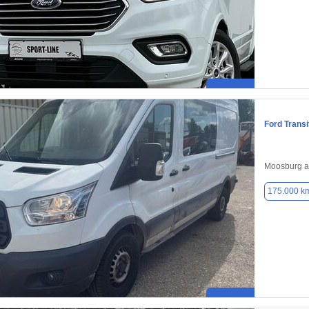
Ford Transi
Moosburg an
175.000 k