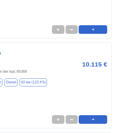
★
➦
➜
t
10.115 €
 der Isar, 85368
m
Diesel
92 kw (125 PS)
★
➦
➜