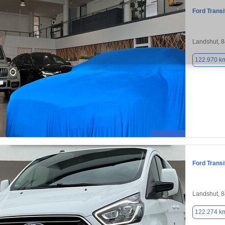
Ford Transi
Landshut, 
122.970 k
Ford Transi
Landshut, 
122.274 k