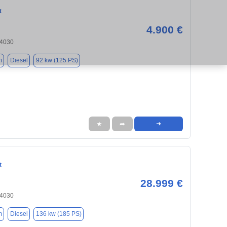
t
4.900 €
84030
m
Diesel
92 kw (125 PS)
★
➦
➜
t
28.999 €
84030
m
Diesel
136 kw (185 PS)