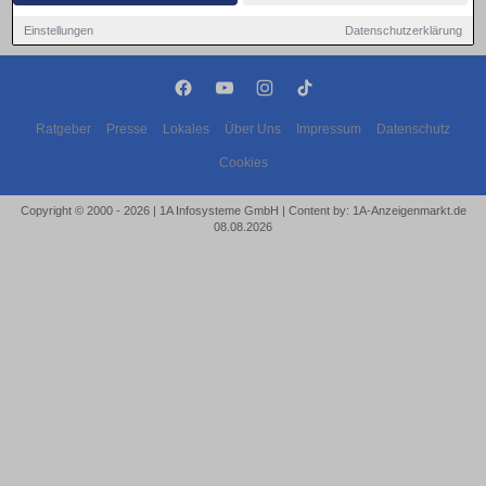
Einstellungen
Datenschutzerklärung
Ratgeber
Presse
Lokales
Über Uns
Impressum
Datenschutz
Cookies
Copyright © 2000 - 2026 | 1A Infosysteme GmbH | Content by: 1A-Anzeigenmarkt.de
08.08.2026